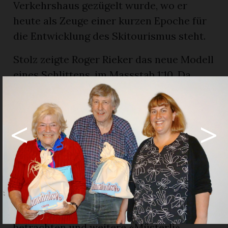
Verkehrshaus gezügelt wurde, wo er
heute als Zeuge einer kurzen Epoche für
die Entwicklung des Skitourismus steht.
Stolz zeigte Roger Rieker das neue Modell
eines Schlittens, im Massstab 1:10. Da
keine Pläne mehr existierten, wurde der
Schlitten Nr.1, der noch auf der Terrasse
<
>
des Hotel-Restaurants Hornfluh steht,
haargenau ausgemessen, damit er bis ins
Detail nachgebaut werden konnte.
Nachdem Vorstandsmitglied Daniela
Kübli den offiziellen Teil beendet hatte,
nahmen viele die Gelegenheit wahr, die
ausgestellten Zeitdokumente zu
betrachten und weitere «Müsterli»