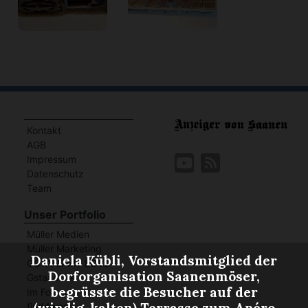
Kontakt
AGB
Impressum
Datenschutz
Team
Unser Portfolio
Müller Medien
Müller Marketing
Daniela Kübli, Vorstandsmitglied der
GSTAAD MY LOVE
Dorforganisation Saanenmöser,
GstaadLife
begrüsste die Besucher auf der
Im Fokus
find4west