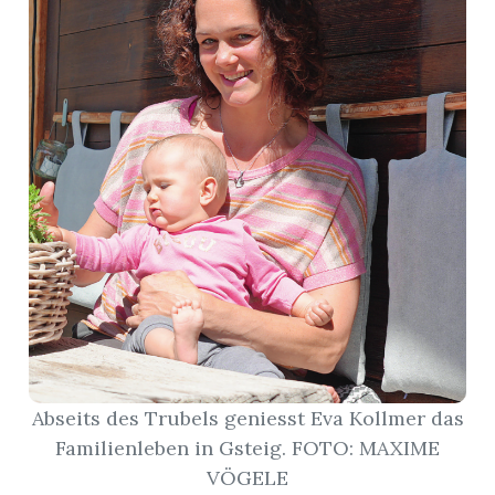
r
nd
Abseits des Trubels geniesst Eva Kollmer das
Familienleben in Gsteig. FOTO: MAXIME
VÖGELE