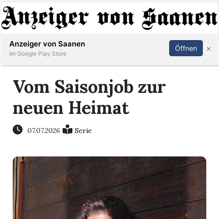
Abonnieren
Anmelden
Anzeiger von Saanen
×
Öffnen
Im Google Play Store
Vom Saisonjob zur
er
neuen Heimat
life
07.07.2026
Serie
Events
letter
mo
st
rtseite