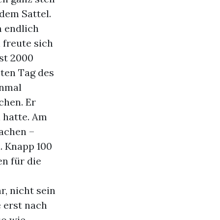
 dem Sattel.
m endlich
 freute sich
ast 2000
sten Tag des
inmal
chen. Er
 hatte. Am
hachen –
. Knapp 100
n für die
r, nicht sein
 erst nach
so wie