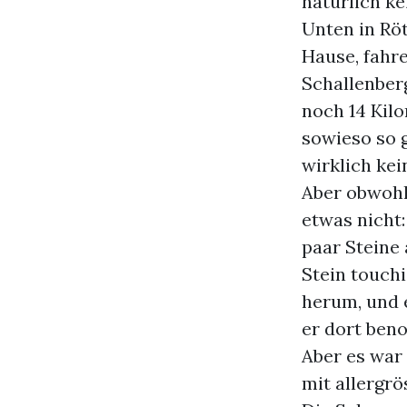
natürlich ke
Unten in Röt
Hause, fahr
Schallenber
noch 14 Kilo
sowieso so 
wirklich kei
Aber obwohl 
etwas nicht
paar Steine 
Stein touchi
herum, und 
er dort ben
Aber es war
mit allergr