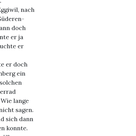
.
ggiwil, nach
 Süderen-
dann doch
nte er ja
auchte er
te er doch
nberg ein
 solchen
derrad
 Wie lange
nicht sagen.
nd sich dann
en konnte.