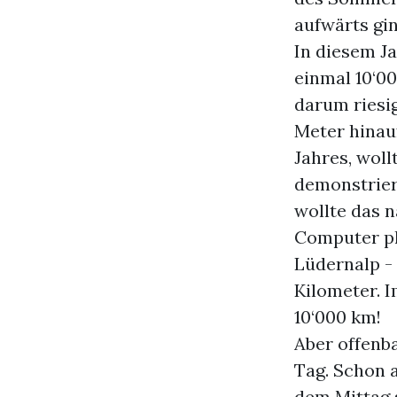
aufwärts gin
In diesem J
einmal 10‘00
darum riesig
Meter hinau
Jahres, wol
demonstrier
wollte das 
Computer pl
Lüdernalp -
Kilometer. 
10‘000 km!
Aber offenba
Tag. Schon 
dem Mittag s