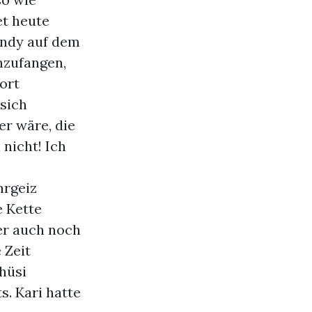
et heute
andy auf dem
nzufangen,
ort
 sich
er wäre, die
 nicht! Ich
hrgeiz
e Kette
er auch noch
 Zeit
hüsi
. Kari hatte