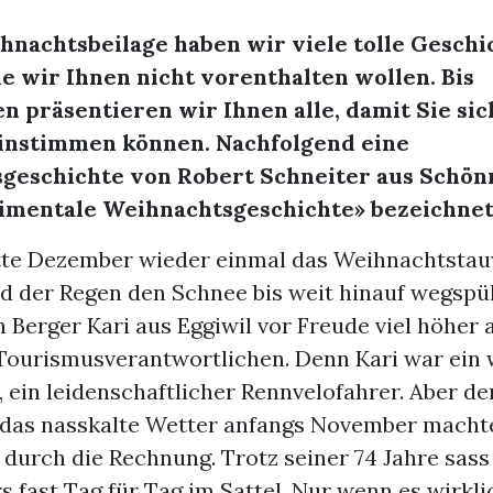
hnachtsbeilage haben wir viele tolle Geschi
ie wir Ihnen nicht vorenthalten wollen. Bis
 präsentieren wir Ihnen alle, damit Sie sich
einstimmen können. Nachfolgend eine
geschichte von Robert Schneiter aus Schönr
timentale Weihnachtsgeschichte» bezeichnet
tte Dezember wieder einmal das Weihnachtstau
d der Regen den Schnee bis weit hinauf wegspül
 Berger Kari aus Eggiwil vor Freude viel höher a
Tourismusverantwortlichen. Denn Kari war ein
ein leidenschaftlicher Rennvelofahrer. Aber de
das nasskalte Wetter anfangs November macht
 durch die Rechnung. Trotz seiner 74 Jahre sas
fast Tag für Tag im Sattel. Nur wenn es wirklic