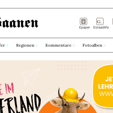
Epaper
Gstaadlife
fer
Regionen
Kommentare
Fotoalben