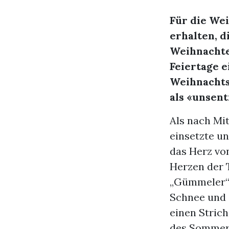
Für die Wei
erhalten, d
Weihnachten
Feiertage 
Weihnachts
als «unsen
Als nach Mi
einsetzte un
das Herz von
Herzen der 
„Gümmeler“, 
Schnee und 
einen Strich
des Sommers 