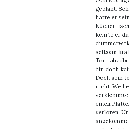
geplant. Sc
hatte er se
Küchentisch
kehrte er d
dummerweise 
seltsam kraf
Tour abzubre
bin doch kei
Doch sein te
nicht. Weil 
verklemmte 
einen Platte
verloren. U
angekommen 