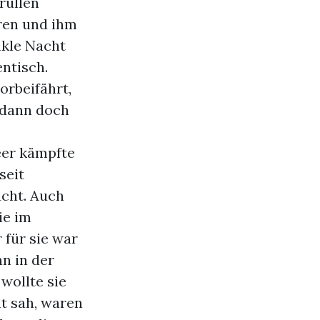
rüllen
ören und ihm
nkle Nacht
entisch.
orbeifährt,
 dann doch
eer kämpfte
seit
cht. Auch
ie im
 für sie war
nn in der
wollte sie
ht sah, waren