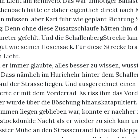
in Licht am Rennvelo. Das war unnötiger Ballast
henbach hätte er daher eigentlich direkt nach E
en müssen, aber Kari fuhr wie geplant Richtung
g. Denn ohne diese Zusatzschlaufe hätten ihm 
meter gefehlt. Und die SchallenbergStrecke kan
gut wie seinen Hosensack. Für diese Strecke br
n Licht.
er immer glaubte, alles besser zu wissen, wuss
: Dass nämlich im Hurichehr hinter dem Schalle
auf der Strasse liegen. Und ausgerechnet einen
erte er mit dem Vorderrad. Es riss ihm das Vor
er wurde über die Böschung hinauskatapultiert.
ommen liegen geblieben war, konnte er nachher 
 stockdunkle Nacht als er wieder zu sich kam u
össter Mühe an den Strassenrand hinaufschlepp