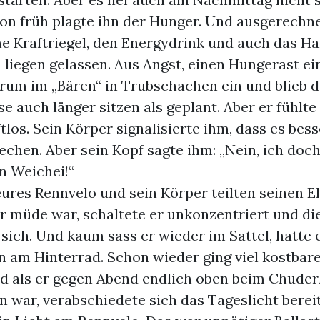
hon früh plagte ihn der Hunger. Und ausgerechn
ine Kraftriegel, den Energydrink und auch das H
 liegen gelassen. Aus Angst, einen Hungerast ei
arum im „Bären“ in Trubschachen ein und blieb d
auch länger sitzen als geplant. Aber er fühlte
tlos. Sein Körper signalisierte ihm, dass es bess
chen. Aber sein Kopf sagte ihm: „Nein, ich doch
n Weichei!“
ures Rennvelo und sein Körper teilten seinen E
er müde war, schaltete er unkonzentriert und di
sich. Und kaum sass er wieder im Sattel, hatte 
n am Hinterrad. Schon wieder ging viel kostbare
nd als er gegen Abend endlich oben beim Chuder
war, verabschiedete sich das Tageslicht bereits