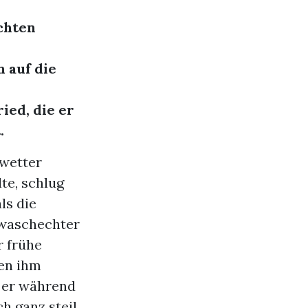
chten
 auf die
ied, die er
.
wetter
te, schlug
ls die
 waschechter
r frühe
en ihm
s er während
h ganz steil