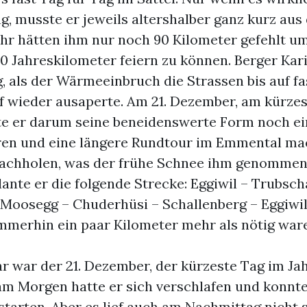
g, musste er jeweils altershalber ganz kurz aus
ahr hätten ihm nur noch 90 Kilometer gefehlt u
0 Jahreskilometer feiern zu können. Berger Kari
, als der Wärmeeinbruch die Strassen bis auf f
f wieder ausaperte. Am 21. Dezember, am kürze
lte er darum seine beneidenswerte Form noch e
en und eine längere Rundtour im Emmental ma
nachholen, was der frühe Schnee ihm genommen
ante er die folgende Strecke: Eggiwil – Trubsc
 Moosegg – Chuderhüsi – Schallenberg – Eggiwil
Immerhin ein paar Kilometer mehr als nötig ware
r war der 21. Dezember, der kürzeste Tag im Jah
am Morgen hatte er sich verschlafen und konnte
tarten. Aber es lief auch am Nachmittag nicht 