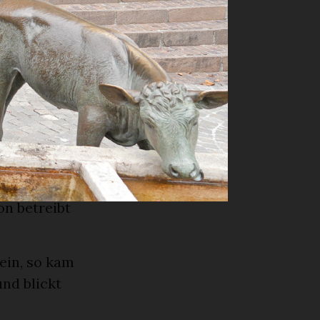
nd hier
.
rufe auf
Ich habe den
ahr
hen
on betreibt
ein, so kam
nd blickt