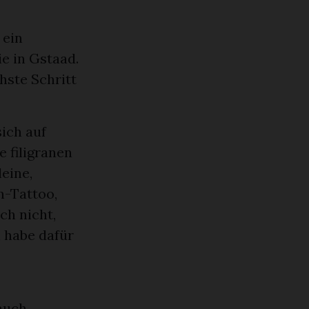
 ein
e in Gstaad.
hste Schritt
sich auf
e filigranen
leine,
n-Tattoo,
ch nicht,
 habe dafür
 auch