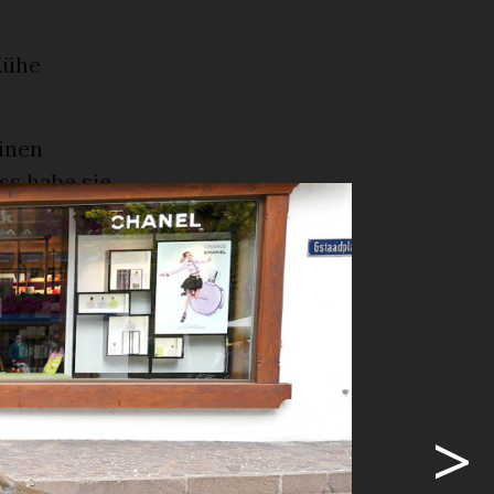
e
Kühe
inen
ss habe sie
stellt. Ihr
are.
 Schweiz»,
 erkannt:
>
ste sie mit
Anfragen,