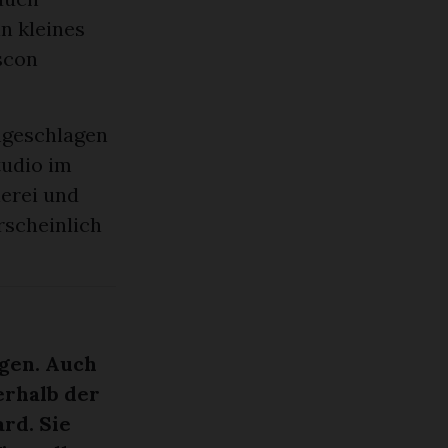
in kleines
scon
ngeschlagen
tudio im
lerei und
rscheinlich
gen. Auch
erhalb der
rd. Sie