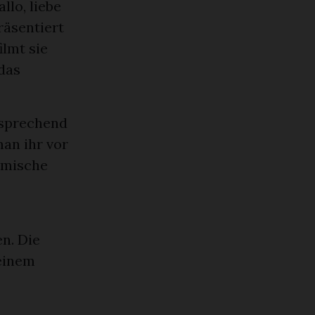
llo, liebe
räsentiert
lmt sie
 das
tsprechend
an ihr vor
imische
n. Die
 einem