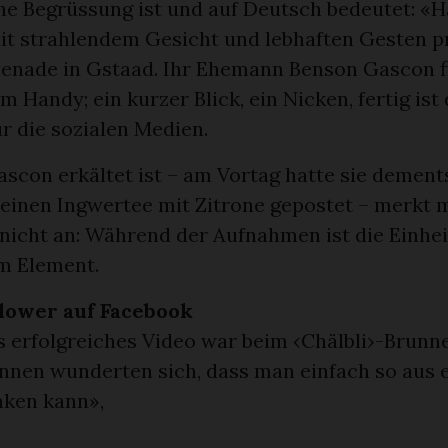
he Begrüssung ist und auf Deutsch bedeutet: «Ha
it strahlendem Gesicht und lebhaften Gesten p
menade in Gstaad. Ihr Ehemann Benson Gascon fi
m Handy; ein kurzer Blick, ein Nicken, fertig ist
r die sozialen Medien.
ascon erkältet ist – am Vortag hatte sie demen
 einen Ingwertee mit Zitrone gepostet – merkt m
nicht an: Während der Aufnahmen ist die Einhe
em Element.
llower auf Facebook
s erfolgreiches Video war beim ‹Chälbli›-Brunne
:innen wunderten sich, dass man einfach so aus
nken kann»,