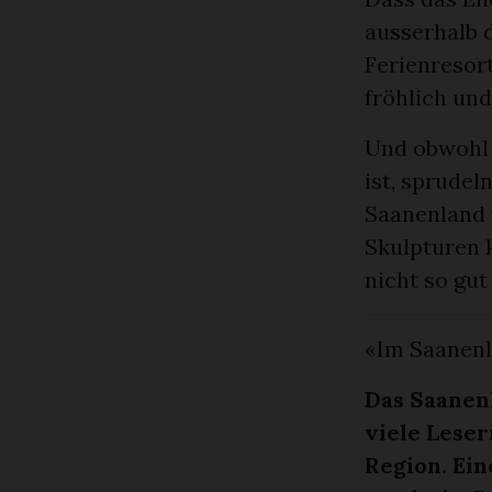
ausserhalb d
Ferienresor
fröhlich und
Und obwohl 
ist, sprudel
Saanenland w
Skulpturen 
nicht so gut
«Im Saanenl
Das Saanen
viele Leser
Region. Ein