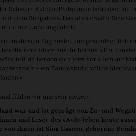
er Schweiz: Auf den Philippinen betreiben sie e
t mit zehn Bungalows. Das alles erzählt Sina Ga
 mit einer Unbefangenheit.
sie an diesem Tag hustet und gesundheitlich a
n bereits neue Ideen aus ihr heraus: «Ein Kunsts
äre toll, da Benson sich jetzt vor allem auf Ma
konzentriert – ein Tattoostudio würde hier wah
 laufen.»
and fühlen wir uns sehr sicher»
land war und ist geprägt von Zu- und Wegzü
innen und Leser des «AvS» leben heute auss
e von ihnen ist Sina Gascon, geborene Reinha