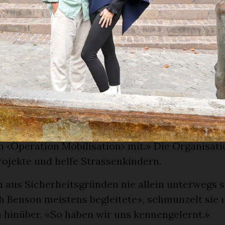
 unseren Hauptwohnsitz in der Schweiz haben u
t das organisatorisch eher schwierig», erklärt sie
en Jahr verzeichnete sie rund 21 Millionen Auf
s Erfolgsrezept kenne sie selbst nicht genau: «
 nicht durchschaut.»
 den Philippinen
abe sie in den Philippinen bei einem Voluntärj
t. «Ich half bei lokalen Projekten der christlic
 ‹Operation Mobilisation› mit.» Die Organisati
rojekte und helfe Strassenkindern.
n aus Sicherheitsgründen nie allein unterwegs s
h Benson meistens begleitete», schmunzelt sie u
m hinüber. «So haben wir uns kennengelernt.»