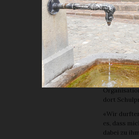
aber da wir
arbeiten, is
Im vergangen
Facebook, da
Algorithmus
Verliebt in
Ihren Mann h
kennengelern
Organisation
dort Schulp
«Wir durfte
es, dass mic
dabei zu ih