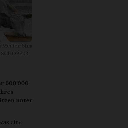
n Medien:Sina
N SCHOPFER
er 600’000
ihres
itzen unter
 was eine