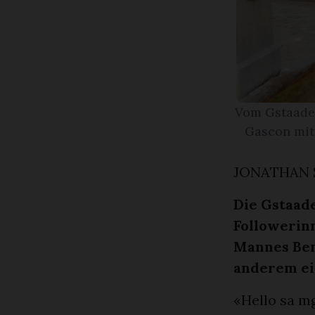
Vom Gstaader
Gascon mi
JONATHAN 
Die Gstaade
Followerinn
Mannes Ben
anderem ein
«Hello sa mg