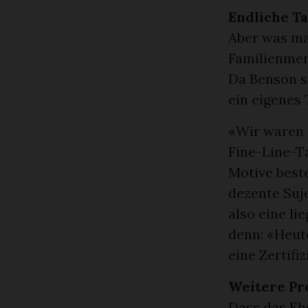
Endliche T
Aber was ma
Familienmen
Da Benson sc
ein eigenes 
«Wir waren e
Fine-Line-Ta
Motive beste
dezente Suje
also eine li
denn: «Heut
eine Zertifi
Weitere Pr
Dass das Ehe