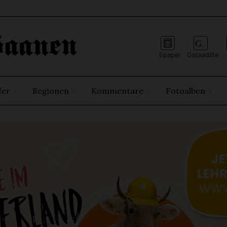
Epaper
Gstaadlife
fer
Regionen
Kommentare
Fotoalben