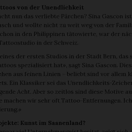
attoos von der Unendlichkeit
cht nun das verliebte Pärchen? Sina Gascon ist
sch und wollte nicht zu weit weg von der Famili
hon in den Philippinen tätowierte, war der näc
Tattoostudio in der Schweiz.
ines der ersten Studios in der Stadt Bern, das 
ttoos spezialisiert hat», sagt Sina Gascon. Dies
hen aus feinen Linien – beliebt sind vor allem k
ts. Ein Klassiker sei das Unendlichkeits-Zeiche
egende Acht. Aber so zeitlos sind diese Motive au
e machen wir sehr oft Tattoo-Entfernungen. Ich
zierung.»
ojekte: Kunst im Saanenland?
paar viel Unternehmergeist besitzt, zeigt sich