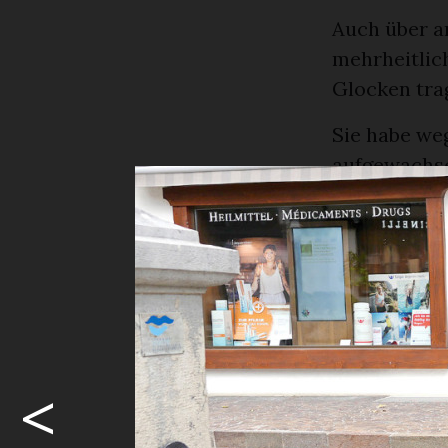
Auch über a
mehrheitlic
Glocken tra
Sie habe we
aufgewachsen
dann auch Vi
Pseudonym i
«Plötzlich h
Ich zeige of
erzählt sie.
«You are the
<
Geld verdie
philippinis