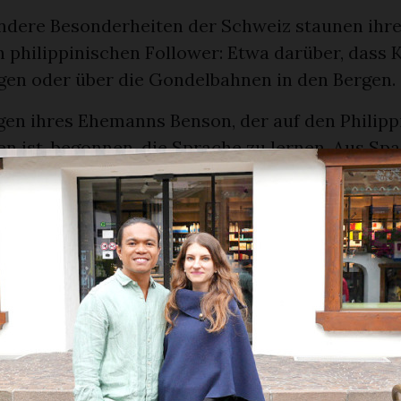
ndere Besonderheiten der Schweiz staunen ihr
h philippinischen Follower: Etwa darüber, dass 
gen oder über die Gondelbahnen in den Bergen.
gen ihres Ehemanns Benson, der auf den Philipp
 ist, begonnen, die Sprache zu lernen. Aus Spa
deos von ihren Lernfortschritten ins Internet ge
n den sozialen Medien: thegasconprincess.
atten die Clips sehr viele Aufrufe und Komment
t kleine Kulturdifferenzen und den Alltag in der
 Auf den Philippinen werde sie mittlerweile auch
 vlogger?» – das freue sie, sagt Gascon.
ne sie mit den Videos aber kaum, denn dafür müs
chen Firmen kooperieren. «Wir bekommen zwar 