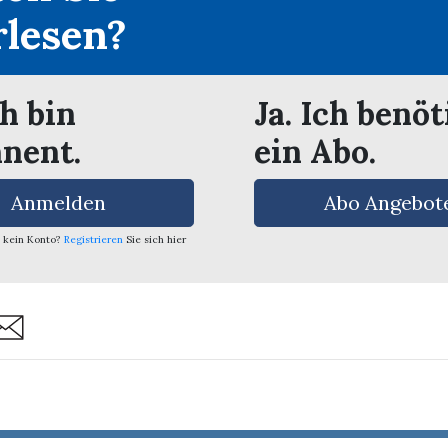
rlesen?
ch bin
Ja. Ich benöt
nent.
ein Abo.
Anmelden
Abo Angebot
 kein Konto?
Registrieren
Sie sich hier
are