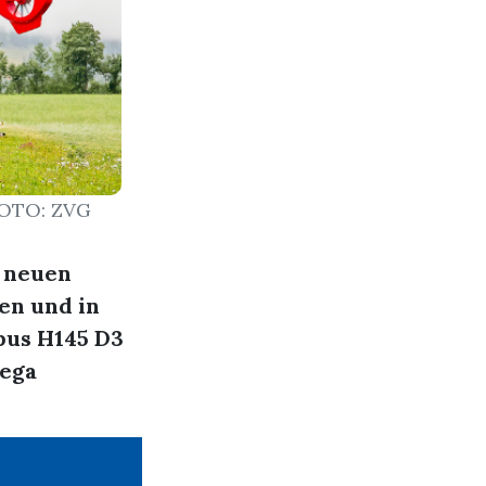
FOTO: ZVG
n neuen
en und in
bus H145 D3
Rega