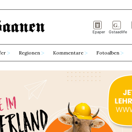
Epaper
Gstaadlife
fer
Regionen
Kommentare
Fotoalben