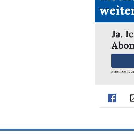
weite
Ja. I
Abon
Haben Sie noch
Share
Sh