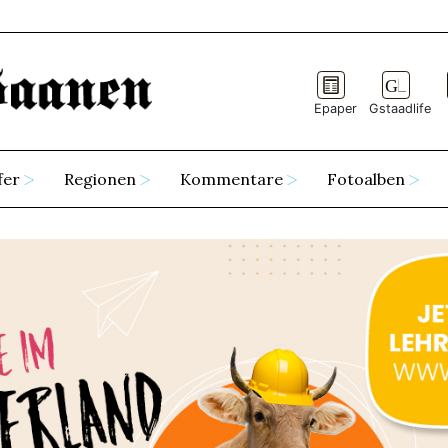
Epaper
Gstaadlife
fer
Regionen
Kommentare
Fotoalben