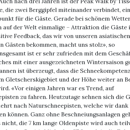
uch nach drei Jahren ist der Peak Walk by Tisso
 die zwei Berggipfel miteinander verbindet, ei
unkt für die Gäste. Gerade bei schönem Wetter
h auf der Welt einmalige – Attraktion die Gäste
itive Feedback, das wir von unseren asiatische
n Gästen bekommen, macht uns stolz», so
nsgesamt ist er sehr zufrieden mit dem Geschäf
lches mit einer ausgezeichneten Wintersaison g
annen ist überzeugt, dass die Schneekompetenz
m Gletscherskigebiet und der Höhe weiter an 
rd. «Vor einigen Jahren war es Trend, auf
pisten zu fahren. Heutzutage sehnen sich die 
ehrt nach Naturschneepisten, welche wir dank
en können. Ganz ohne Beschneiungsanlagen geh
 nicht, die 7 km lange Oldenpiste wird auch tei