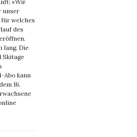
nft: «Wir
r unser
 für welches
lauf des
eröffnen.
 lang. Die
1 Skitage
s
4-Abo kann
dem 16.
 Erwachsene
online