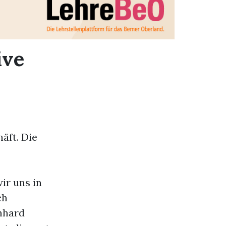
ive
äft. Die
ir uns in
ch
nhard