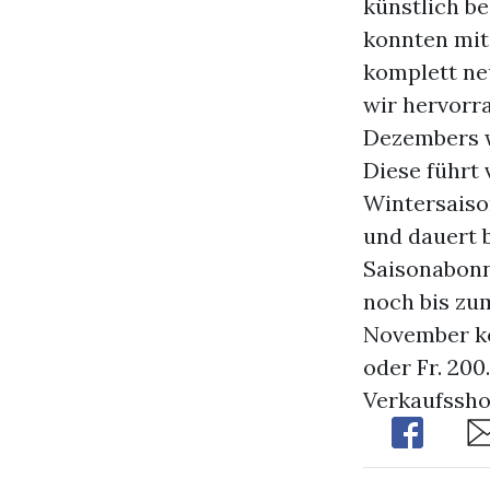
künstlich be
konnten mit
komplett ne
wir hervorr
Dezembers w
Diese führt 
Wintersaiso
und dauert
Saisonabonn
noch bis zu
November ko
oder Fr. 200
Verkaufssho
Share
Sh