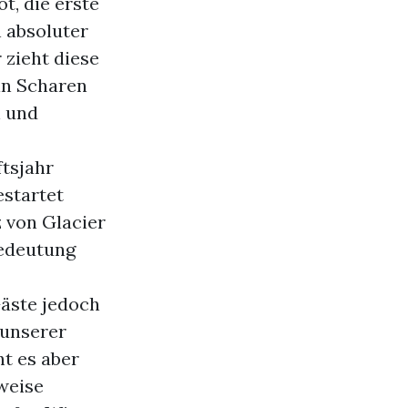
t, die erste
n absoluter
 zieht diese
 in Scharen
n und
tsjahr
estartet
 von Glacier
Bedeutung
Gäste jedoch
 unserer
t es aber
lweise