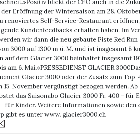
schneit.»Positiv blickt der CEO auch in die Zuku
 der Eröffnung der Wintersaison am 28. Oktobe
u renoviertes Self-Service-Restaurant eröffnen,
agende Kundenfeedbacks erhalten haben. Im Ver
erden wir dann die neu gebaute Piste Red Run 
von 3000 auf 1300 m ü. M. und ist insgesamt 8 km
n auf dem Glacier 3000 beinhaltet insgesamt 19
 bis am 6. Mai.»PRESSEDIENST GLACIER 3000Da
ement Glacier 3000 oder der Zusatz zum Top-
m 15. November vergünstigt bezogen werden. Ab 
stet das Saisonabo Glacier 3000 Fr. 400.– für
.– für Kinder. Weitere Informationen sowie den 
p gibt es unter www. glacier3000.ch
are