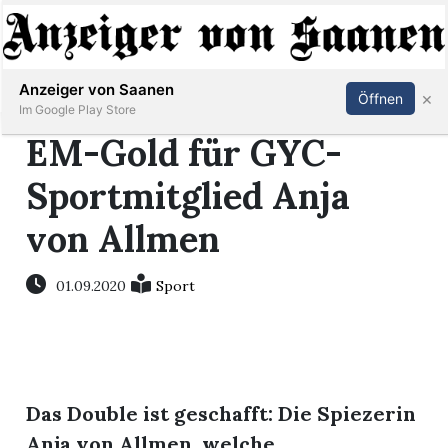
Abonnieren
Anmelden
Anzeiger von Saanen
×
Öffnen
Im Google Play Store
EM-Gold für GYC-
Sportmitglied Anja
er
von Allmen
life
01.09.2020
Sport
Events
letter
mo
st
Das Double ist geschafft: Die Spiezerin
rtseite
Anja von Allmen, welche