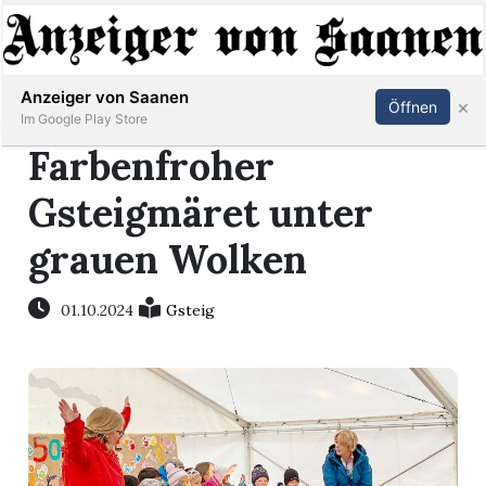
Abonnieren
Anmelden
Anzeiger von Saanen
×
Öffnen
Im Google Play Store
Farbenfroher
Gsteigmäret unter
er
grauen Wolken
life
01.10.2024
Gsteig
Events
letter
mo
st
rtseite