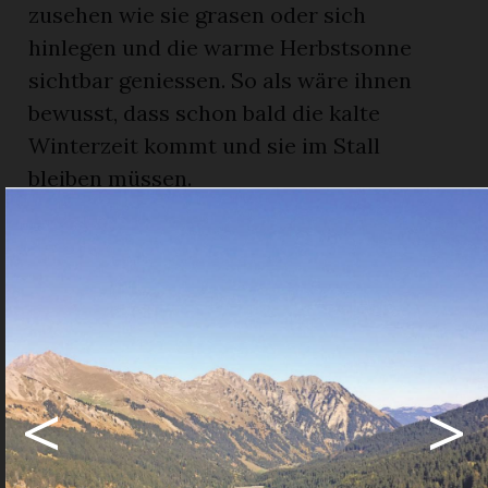
zusehen wie sie grasen oder sich
hinlegen und die warme Herbstsonne
sichtbar geniessen. So als wäre ihnen
bewusst, dass schon bald die kalte
Winterzeit kommt und sie im Stall
bleiben müssen.
Sind diese zufriedenen Kühe und Kälber
auf dem Feld nicht ein schönes Bild? Geht
uns da nicht das Herz auf? Ein stiller
Friede kommt über uns, für einen
Moment – in einer Welt, die voller Unruhe
ist.
<
>
Haben wir uns beim Säen im Garten im
Frühling nicht gefragt, ob die kleinen