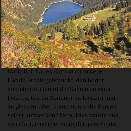
Samen wohl erwachen werden? Darum
ist es jetzt im Herbst schön, wenn wir
sehen, wie das Gemüse gewachsen ist
und wir dieses ernten können. Und
zuversichtlich dem Winter
entgegenblicken, weil es im Keller
Vorräte hat?
Natürlich hat es dazu auch unserer
Hände Arbeit gebraucht, den Boden
vorzubereiten und die Samen zu säen.
Den Garten im Sommer zu lockern und
zu giessen. Aber konnten wir die Samen
selbst aufwecken? Nein! Dies wurde uns
von Gott, unserem Schöpfer, geschenkt.