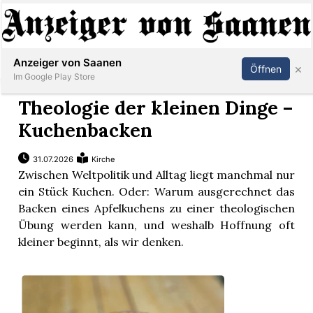
Abonnieren
Anmelden
Anzeiger von Saanen
×
Öffnen
Im Google Play Store
Theologie der kleinen Dinge –
Kuchenbacken
er
31.07.2026
Kirche
life
Zwischen Weltpolitik und Alltag liegt manchmal nur
ein Stück Kuchen. Oder: Warum ausgerechnet das
Events
Backen eines Apfelkuchens zu einer theologischen
Übung werden kann, und weshalb Hoffnung oft
letter
kleiner beginnt, als wir denken.
mo
st
rtseite