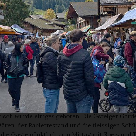
erzlichen Willkommensgruss: Kaffee und Gipfel
oten – sowohl für die Gäste als auch als Danke
er:innen.
 Tag Spiel, Spass und Unterhaltung
r flanieren, einkaufen oder «dorfen» wollte, fa
 ein vielfältiges Aktivprogramm: Der Spitzhornc
wand zum Kraxeln ein. Die Feldschützen Gsteig 
heit am Luftgewehrstand. Beim Balanceboard d
geln der Schule Gsteig-Feutersoey oder am P
and des Pingpongclubs kamen Bewegung und Spa
risch wurde einiges geboten: Die Gsteiger Garde
ären, der Raclettestand und die fleissigen Schü
die Gäste pünktlich zum Mittag mit Speis und 