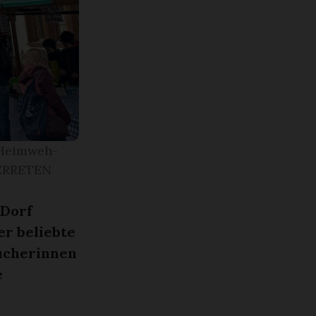
dHeimweh-
PERRETEN
 Dorf
er beliebte
sucherinnen
e