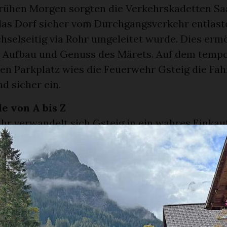
frühen Morgen sorgten die Verkehrskadetten S
 das Dorf sicher vom Durchgangsverkehr entlast
hselseitig via Rohr umgeleitet wurde. Dies erm
 Aufbau und Genuss des Märets. Auf dem temp
ten Parkplatz wies die Feuerwehr Gsteig die Fa
nd sicher ein.
e von A bis Z
hr verwandelt sich Gsteig in ein wahres Einkau
 bis Zuckerbomben war an den zahlreichen Mar
den, was das Herz begehrt. Trotz frischer Temp
Regen am Abend war die Stimmung bestens – 
nen noch Standbetreiber:innen liessen sich von 
en ablenken.
elungenen Start in den Märettag sorgte die Dorf