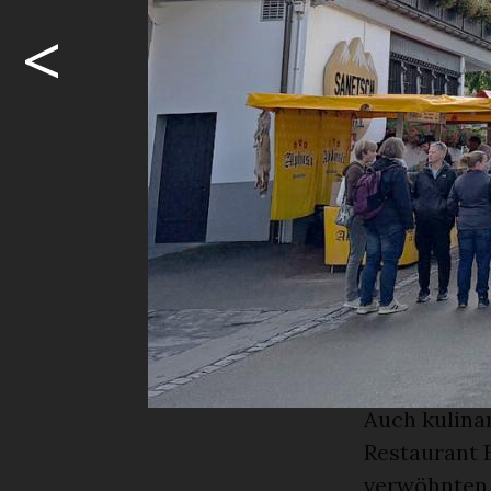
mit einem h
<
gratis angeb
Standbetreib
Den ganzen
Wer nicht nu
Gsteigmäret
der Kletter
Treffsicher
Wettkampfna
Fight am St
kurz.
Auch kulina
Restaurant B
verwöhnten 