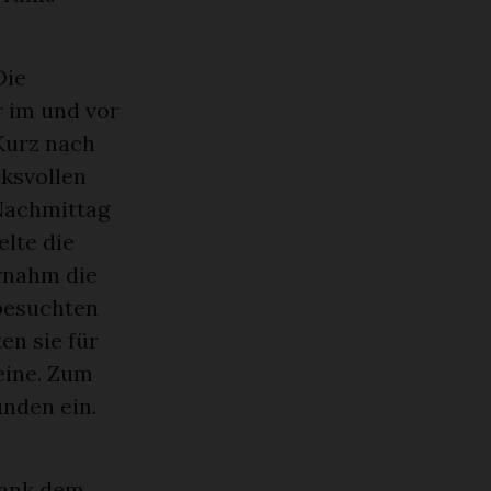
Die
r im und vor
Kurz nach
cksvollen
 Nachmittag
lte die
rnahm die
besuchten
en sie für
eine. Zum
unden ein.
dank dem