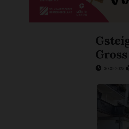
Gstei
Gross
30.09.2025