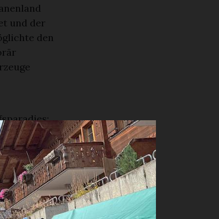
aanenland
et und der
öglichte den
orär
hrzeuge
fsparadies:
ktständen
eraturen am
weder
diesen
organisation