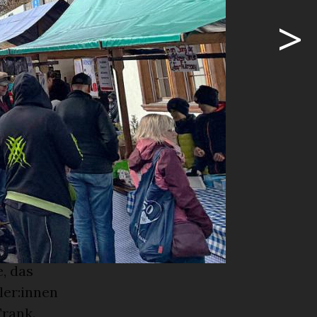
i wurden
>
schön für die
nd auf dem
lub lud an
boten
er JUGA, dem
ingpong-
ss nicht zu
, das
ler:innen
Trank.