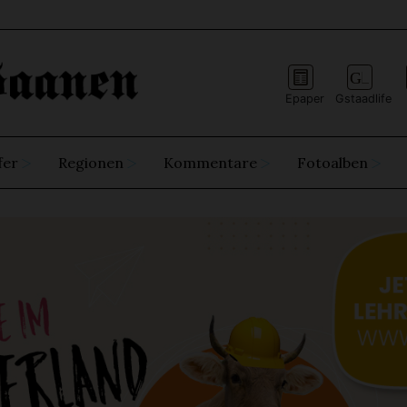
Epaper
Gstaadlife
fer
Regionen
Kommentare
Fotoalben