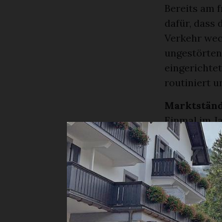
Bereits am 
dafür, dass
Verkehr wec
ungestörten
eingerichte
routiniert u
Marktständ
Einmal im Ja
Von Absinth
alles zu fin
Morgen und 
Besucher:in
Gegebenheit
Für einen g