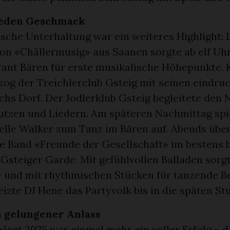
jeden Geschmack
sche Unterhaltung war ein weiteres Highlight: 
on «Chällermusig» aus Saanen sorgte ab elf Uh
ant Bären für erste musikalische Höhepunkte. 
zog der Treichlerclub Gsteig mit seinen eindru
chs Dorf. Der Jodlerklub Gsteig begleitete den
Jutzen und Liedern. Am späteren Nachmittag spie
elle Walker zum Tanz im Bären auf. Abends übe
e Band «Freunde der Gesellschaft» im bestens 
 Gsteiger Garde. Mit gefühlvollen Balladen sorgt
 und mit rhythmischen Stücken für tanzende B
izte DJ Hene das Partyvolk bis in die späten St
 gelungener Anlass
äret 2025 war einmal mehr ein voller Erfolg – 