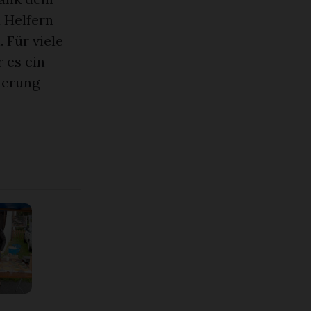
 Helfern
 Für viele
 es ein
nerung