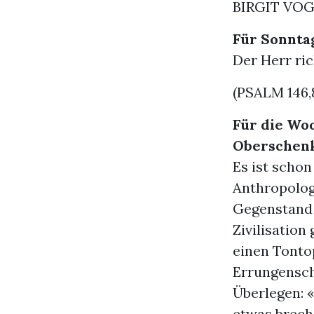
BIRGIT VO
Für Sonntag
Der Herr ric
(PSALM 146,
Für die Wo
Oberschen
Es ist schon
Anthropolog
Gegenstand 
Zivilisation
einen Tonto
Errungensch
Überlegen: «
etwas brech