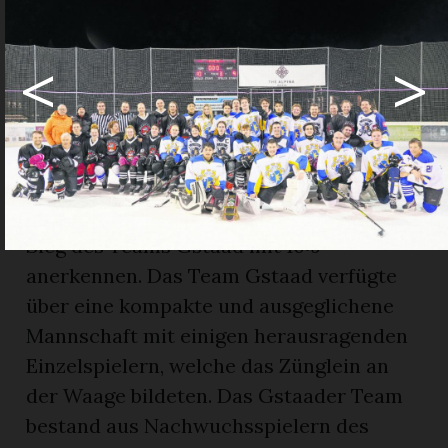
Unterschied. Trotz eines Timeouts und
dem Ersatz des Torhüters durch einen
<
>
sechsten Feldspieler schaffte das Le
Rosey den Ausgleich nicht mehr. Obwohl
Oscar vom Le Rosey die Zuschauer:innen
mit einem Hattrick im ersten Drittel ins
Staunen versetzte, musste das
Eliteinternat schliesslich den verdienten
Sieg des Teams Gstaad mit 10:9
anerkennen. Das Team Gstaad verfügte
über eine kompakte und ausgeglichene
Mannschaft mit einigen herausragenden
Einzelspielern, welche das Zünglein an
der Waage bildeten. Das Gstaader Team
bestand aus Nachwuchsspielern des