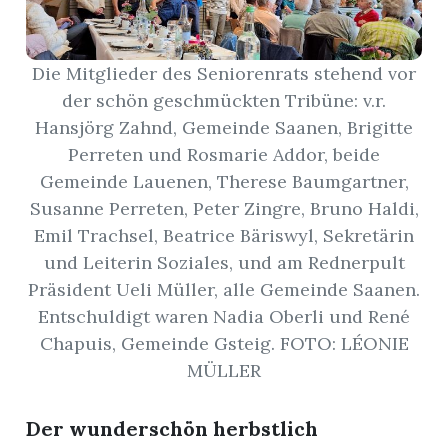
r
Die Mitglieder des Seniorenrats stehend vor
der schön geschmückten Tribüne: v.r.
Hansjörg Zahnd, Gemeinde Saanen, Brigitte
Perreten und Rosmarie Addor, beide
Gemeinde Lauenen, Therese Baumgartner,
Susanne Perreten, Peter Zingre, Bruno Haldi,
Emil Trachsel, Beatrice Bäriswyl, Sekretärin
und Leiterin Soziales, und am Rednerpult
Präsident Ueli Müller, alle Gemeinde Saanen.
Entschuldigt waren Nadia Oberli und René
Chapuis, Gemeinde Gsteig. FOTO: LÉONIE
nd
MÜLLER
Der wunderschön herbstlich