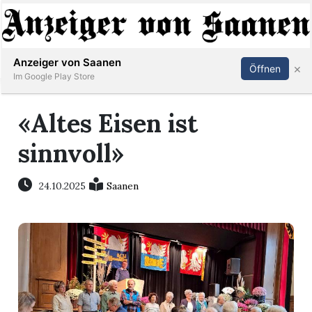
Abonnieren
Anmelden
Anzeiger von Saanen
×
Öffnen
Im Google Play Store
«Altes Eisen ist
er
sinnvoll»
life
24.10.2025
Saanen
Events
letter
mo
st
rtseite