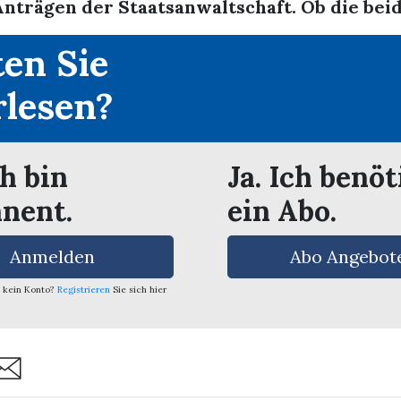
nträgen der Staatsanwaltschaft. Ob die beide
en Sie
rlesen?
ch bin
Ja. Ich benöt
nent.
ein Abo.
Anmelden
Abo Angebot
 kein Konto?
Registrieren
Sie sich hier
are