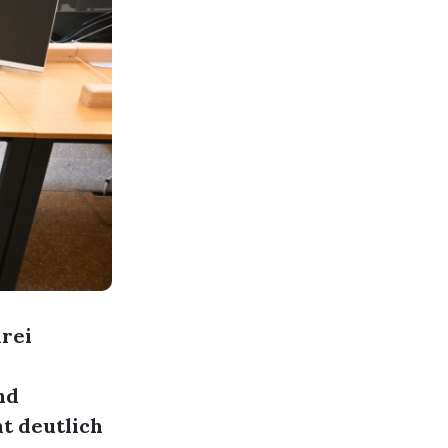
drei
nd
ht deutlich