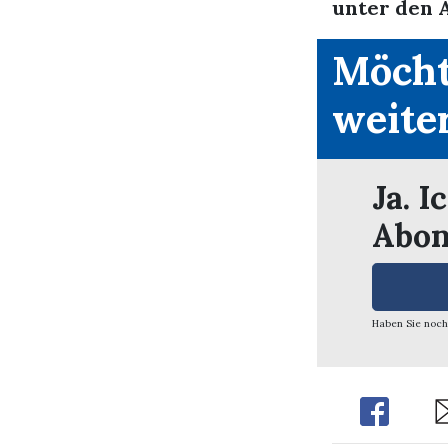
unter den A
Möcht
weite
Ja. I
Abon
Haben Sie noch
Share
Sh