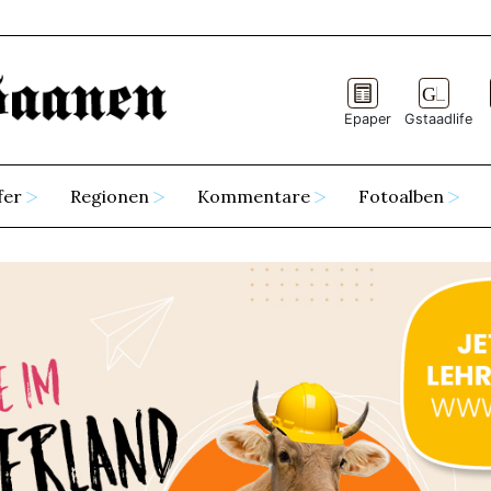
Epaper
Gstaadlife
fer
Regionen
Kommentare
Fotoalben