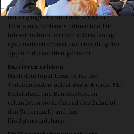
OK:GO Initiative für mehr Sichtbarkeit
der Zugänglichkeiten des Schweizer
Tourismus-Verbands mitmachen. Die
Infrastrukturen werden selbstständig
systematisch erfasst und über die ginto-
App für alle sichtbar gemacht.
Barrieren erleben
Nach dem Input hiess es für die
Teilnehmenden: selbst ausprobieren. Mit
Rollstühlen und Blindenstöcken
erkundeten sie in Gstaad den Bahnhof,
den Supermarkt und das
Kirchgemeindehaus.