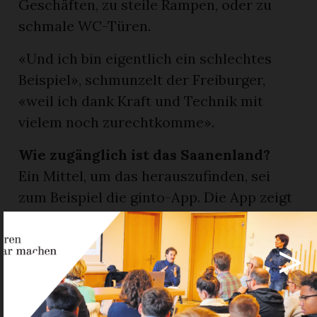
Geschäften, zu steile Rampen, oder zu
schmale WC-Türen.
«Und ich bin eigentlich ein schlechtes
Beispiel», schmunzelt der Freiburger,
«weil ich dank Kraft und Technik mit
vielem noch zurechtkomme».
Wie zugänglich ist das Saanenland?
Ein Mittel, um das herauszufinden, sei
zum Beispiel die ginto-App. Die App zeigt
schweizweit die Zugänglichkeiten von
<
>
Restaurants, Läden oder WCs. In der
Ferienregion Gstaad sind so über 100
Infrastrukturen ersichtlich.
Und jedes Unternehmen kann bei der