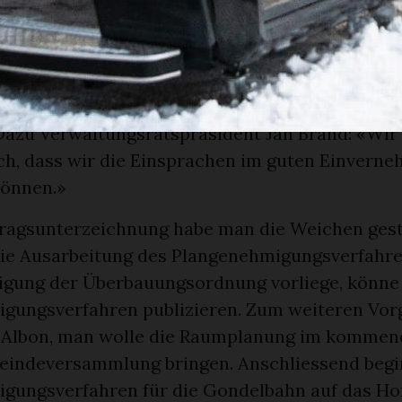
hn zum Einsatz komme, entstamme der «luxuri
s Programms.
anger Weg
 die BDG noch daran, die eingegangenen Einspra
Dazu Verwaltungsratspräsident Jan Brand: «Wir
ch, dass wir die Einsprachen im guten Einverne
können.»
tragsunterzeichnung habe man die Weichen gestel
die Ausarbeitung des Plangenehmigungsverfahre
gung der Überbauungsordnung vorliege, könne
gungsverfahren publizieren. Zum weiteren Vor
-Albon, man wolle die Raumplanung im kommen
eindeversammlung bringen. Anschliessend begi
gungsverfahren für die Gondelbahn auf das Hor