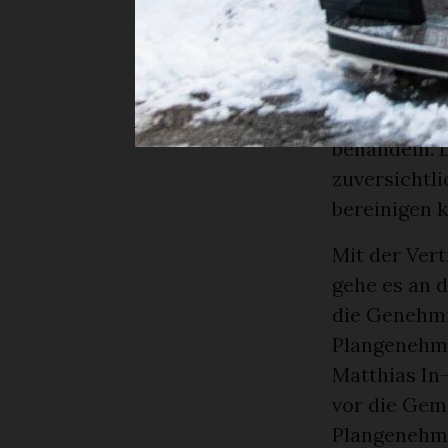
Horneggliba
Seite» ihre
Noch ein l
Bislang sei
behandeln. 
zuversichtli
bereinigen 
Mit der Ver
gehe es an 
die Genehmi
Plangenehmi
Matthias In
vor die Gem
Plangenehmi