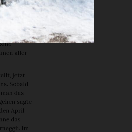
öseren
chen zu
 sind
hmen aller
lt, jetzt
ns. Sobald
 man das
gehen sagte
den April
nne das
neggli. Im