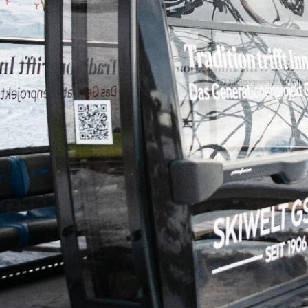
es Generationenprojekts Gstaad+ – besiegelt.
d Bartholet unter einem Dach
 schon lange, beispielsweise auch beim Eggli, 
 Bartholet Maschinenbau AG und Leitner
rbeitet, sagte Matthias In-Albon und freute si
nehmen neu unter demselben Dach, der HTI Gru
zeichnete das Generationenprojekt Gstaad+ als
» und betonte: «Wir freuen uns, mit Bartholet 
Partner mit im Boot zu haben.» Für Bartholet-
 ein «grosser Vertrauensbeweis», dass sie mit d
en erstellen dürfen.
Sigrist, CEO Leitner Schweiz, war erfreut. Die
prich die Elektrotechnik, werde etwas Neues sei
tionär», versprach er. Die Symphony-Kabine, di