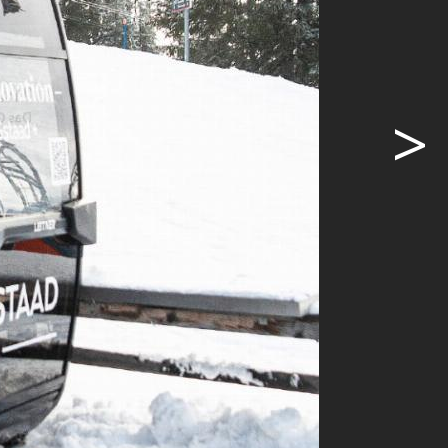
mit den
>
ch, dass
ppe, vereint
einen
CEO Markus
er BDG drei
 neue
n, «zum Teil
e bei der