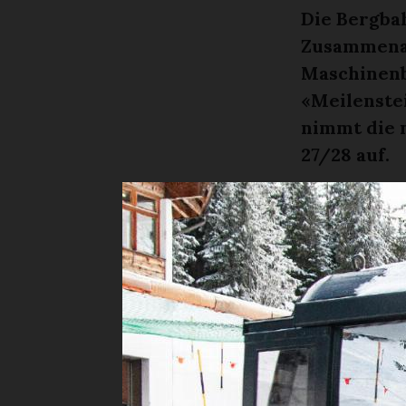
Die Bergba
Zusammenar
Maschinenb
«Meilenstei
nimmt die 
27/28 auf.
KEREM S. 
Es war ein 
sich auf de
Brand, Verw
Bartholet M
Leitner Schw
beider Unte
der den Bau