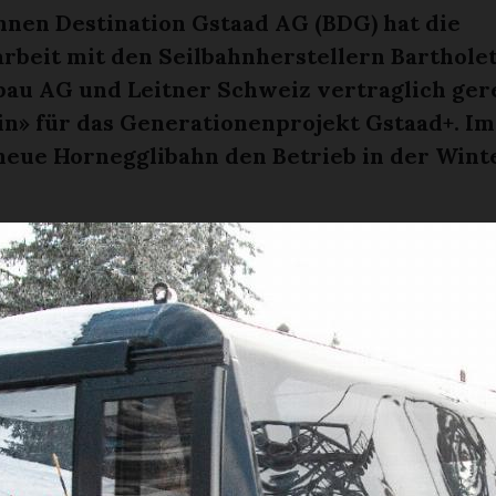
hnen Destination Gstaad AG (BDG) hat die
beit mit den Seilbahnherstellern Barthole
au AG und Leitner Schweiz vertraglich gere
n» für das Generationenprojekt Gstaad+. Im 
neue Hornegglibahn den Betrieb in der Wint
MAURER
denkwürdiger Augenblick: Am Donnerstagnachmi
m Horneggli Matthias In-Albon, Geschäftsführer,
altungsratspräsident der BDG, mit Markus Men
aschinenbau AG, und Markus Sigrist, Geschäftsl
eiz. Sie unterzeichneten im Beisein weiterer M
rnehmen einen umfangreichen Zusammenarbeit
 einer Zehner-Gondelbahn und zweier Sechser-S