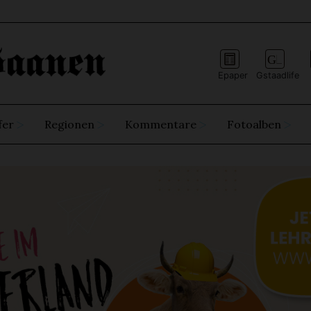
Epaper
Gstaadlife
fer
Regionen
Kommentare
Fotoalben