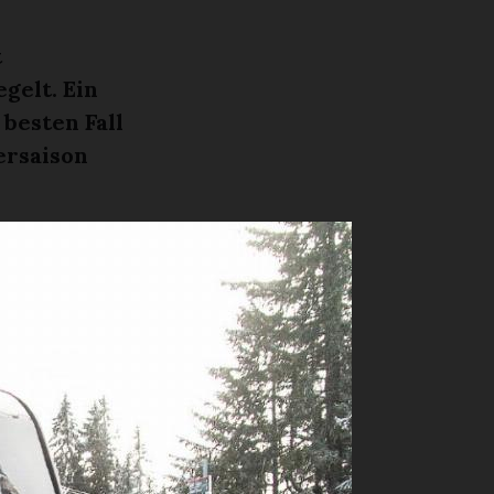
t
gelt. Ein
besten Fall
ersaison
ttag trafen
 und Jan
zi, CEO
eiter
itarbeiter
svertrag,
essellifte –