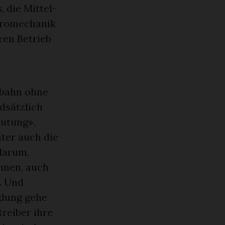
, die Mittel-
ktromechanik
ren Betrieb
lbahn ohne
dsätzlich
utung»,
ter auch die
darum,
nnen, auch
. Und
klung gehe
treiber ihre