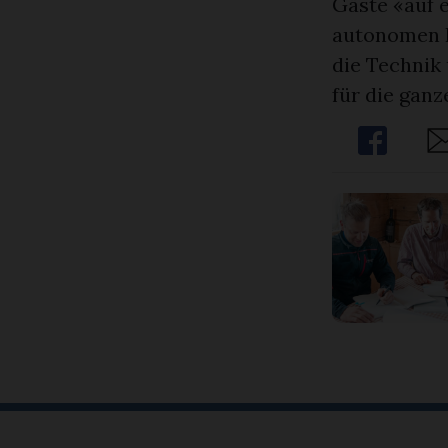
Gäste «auf 
autonomen F
die Technik
für die ganz
Share
Sh