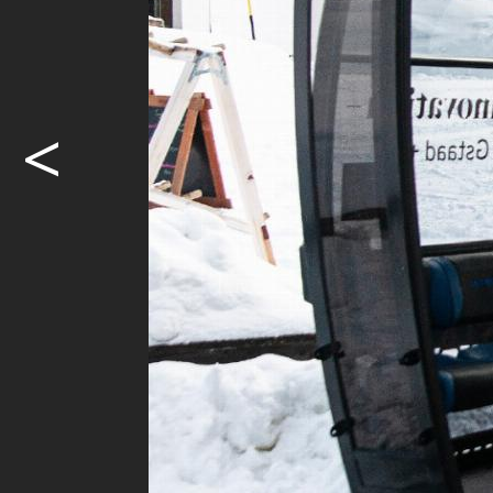
im Rahmen d
Leitner un
Die BDG habe
<
Unternehmen
zusammengea
beide Unter
sind. Er be
«Meilenstein
erfahrenen 
Menzi ist es
solche Anlag
Auch Markus 
Plattform, s
sogar revolu