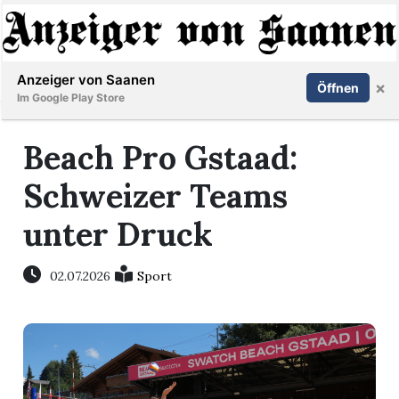
Abonnieren
Anmelden
Anzeiger von Saanen
×
Öffnen
Im Google Play Store
Beach Pro Gstaad:
er
Schweizer Teams
life
unter Druck
Events
02.07.2026
Sport
letter
mo
st
rtseite