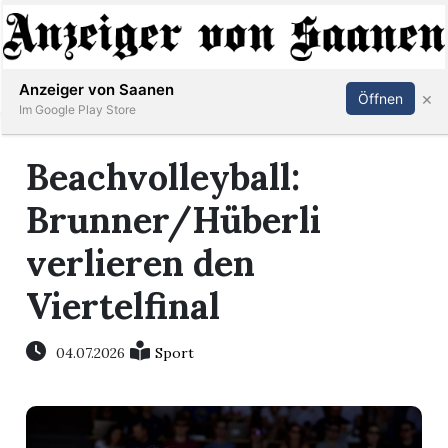
Abonnieren
Anmelden
Anzeiger von Saanen
×
Öffnen
Im Google Play Store
Beachvolleyball:
er
Brunner/Hüberli
life
verlieren den
Events
Viertelfinal
letter
04.07.2026
Sport
mo
st
rtseite