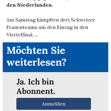
den Niederlanden.
Am Samstag kämpften drei Schweizer
Frauenteams um den Einzug in den
Viertelfinal. ...
Möchten Sie
weiterlesen?
n
Ja. Ich bin
n
Abonnent.
Anmelden