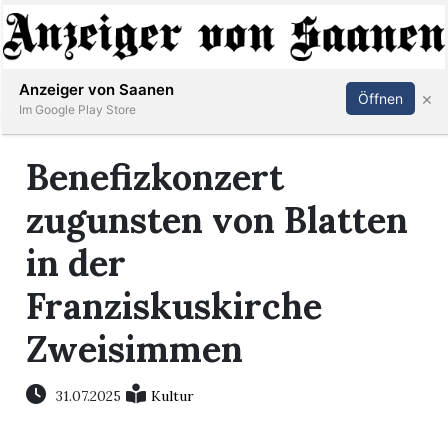
Abonnieren
Anmelden
Anzeiger von Saanen
×
Öffnen
Im Google Play Store
Benefizkonzert
er
zugunsten von Blatten
life
in der
Events
Franziskuskirche
letter
Zweisimmen
mo
31.07.2025
Kultur
st
rtseite