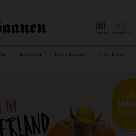
Epaper
Gstaadlife
fer
Regionen
Kommentare
Fotoalben