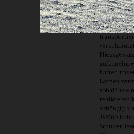
Beschneiung
Wochen sah 
November ma
ihren Fahrp
transportie
verschmutzt
Fliessgewäs
aufzunehmen
hätten unse
Lanzen zerst
sobald wie 
realisieren 
abhängig si
38’000 Kubi
Stunden leer