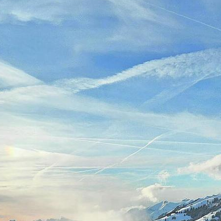
nde öffnet das Skigebiet Saanersloch-Horn
reiche folgen, so auch ab Mitte Dezember de
. Dies bedingt präparierte Pisten, an denen
 Destination Gstaad AG und die Wasserngr
 arbeiten. Und sie sind wieder auf Kurs, na
n Niederschläge und das Unwetter einen Str
ng gemacht haben.
PAGE
st der Bergbahnen Destination Gstaad AG (BDG
iges Treiben. Jeweils zwei Tagesund zwei Nacht
h um die Beschneiung und die Pistenpräparati
on Schönried bis Zweisimmen und St. Stephan, d
s komplette Gebiet für die Wintersaison eröffn
ts am Samstag läuft erstmals die Saanerslochba
nnen Schneesportbegeisterte ihre ersten Sch