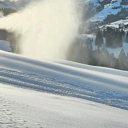
«Diese Woche haben wir sehr gute Verhältnisse 
eien. Die Nächte waren kalt, klar und windstill»
er.
r Beschneiung und Pistenpräparation Sektor Ost
n in der Hauptsaison rund 35 Personen. Im Sek
te Wispile und Eggli Gstaad bis Videmanette – s
seinem rund fünfzehnköpfigen Team für knackige
r seit 20 Jahren bei der BDG ist, wird in dieser S
satzplanung und wie bisher für die Pistenpräpa
uständig sein. Julian Füssner wird sein Nachfol
.
derschläge verschmutzten Beschneiungswas
 Füssner wirken zufrieden, gar erleichtert – die