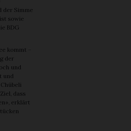
e
nd der Simme
ist sowie
die BDG
see kommt –
g der
loch und
t und
 Chübeli
Ziel, dass
n», erklärt
tstücken