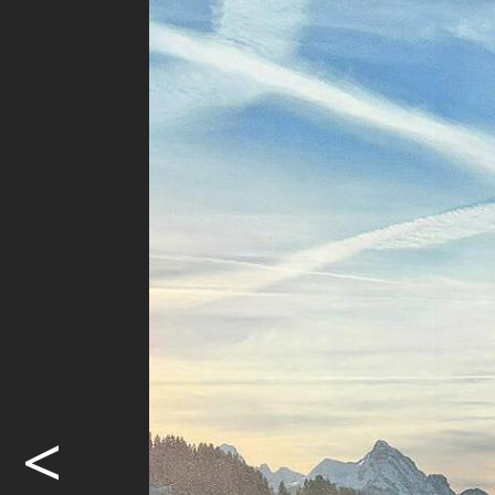
Am Wochene
Weitere Be
Wasserngrat
Bergbahnen
zielstrebig
die starke
die Rechnu
JOCELYNE 
Im Sektor O
zurzeit ems
kümmern sic
Skigebiet v
und nach da
<
kann. Berei
Hornberg kö