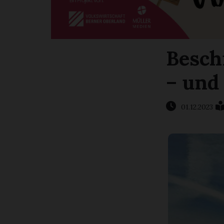
Besch
– und
01.12.2023