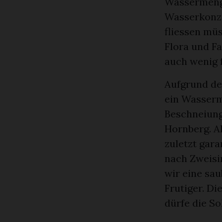
Wassermenge
Wasserkonze
fliessen müs
Flora und Fa
auch wenig 
Aufgrund de
ein Wasserm
Beschneiung 
Hornberg. A
zuletzt gar
nach Zweisi
wir eine sau
Frutiger. Di
dürfe die S