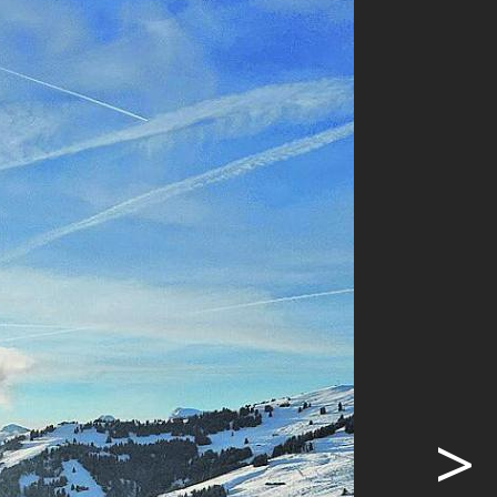
berg.
r
 die
atbahn
chdem ihnen
ich durch
) herrscht
schichten
on im
amit nach
et werden
>
hn, bis zum
wünge