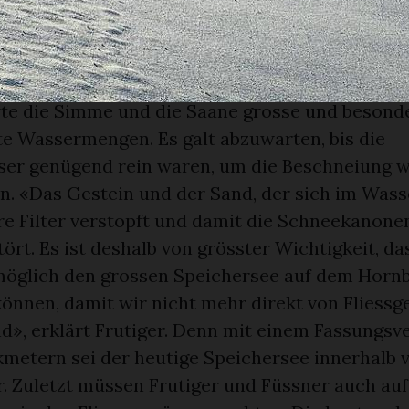
 läuft auf Hochtouren, der Zeitplan stimmt. No
die Lage prekärer aus: Das Unwetter in der Wo
chte ihnen einen Strich durch die Rechnung u
lan ins Stocken. Durch die starken Niederschläg
rte die Simme und die Saane grosse und besond
e Wassermengen. Es galt abzuwarten, bis die
ser genügend rein waren, um die Beschneiung 
. «Das Gestein und der Sand, der sich im Wass
re Filter verstopft und damit die Schneekanone
ört. Es ist deshalb von grösster Wichtigkeit, da
möglich den grossen Speichersee auf dem Horn
können, damit wir nicht mehr direkt von Fliess
nd», erklärt Frutiger. Denn mit einem Fassungs
kmetern sei der heutige Speichersee innerhalb 
. Zuletzt müssen Frutiger und Füssner auch auf