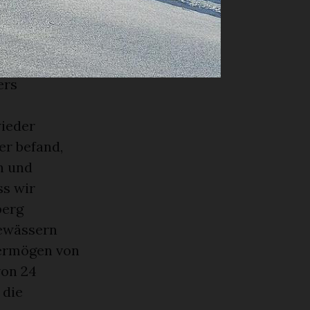
ch vor zwei
che vom 13.
nd brachte
e
ers
wieder
er befand,
n und
ss wir
berg
gewässern
vermögen von
von 24
 die