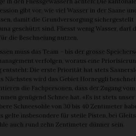
 in den Fliessgewässern achten: Die kantonal
ssion gibt vor, wie viel Wasser in der Saane u
sen, damit die Grundversorgung sichergestellt 
una geschützt sind. Fliesst wenig Wasser, darf 
für die Beschneiung nutzen.
ssen muss das Team – bis der grosse Speicher
anagement verfolgen, woraus eine Priorisierun
entsteht: Die erste Priorität hat stets Saaners
ls Nächstes wird das Gebiet Horneggli beschnei
antieren die Fachpersonen, dass der Zugang vom
mmen genügend Schnee hat. «Es ist stets unser 
bere Schneesohle von 30 bis 40 Zentimeter habe
es gelte insbesondere für steile Pisten, bei Glei
ohle auch rund zehn Zentimeter dünner sein.