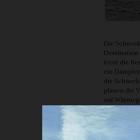
Die Schnee
Destination
freut die B
ein Dämpfer
die Schneeka
planen die 
auf Wärmepe
Letzteres bl
Schneekano