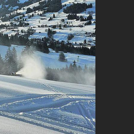
angetroffen,
, erklärt
, zu seinem
tor West –
orgt Beat
 Pisten.
aison für die
ration
ger in der
ser