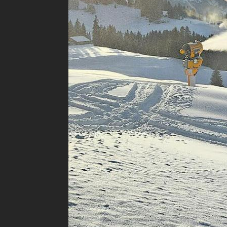
geniessen. 
um zu beschn
Ruedi Frutig
Er ist Leite
Team gehöre
die Skigebie
Welten mit 
Frutiger, de
Personalein
Sektor Ost z
Beschneiung
Starke Nie
Frutiger und