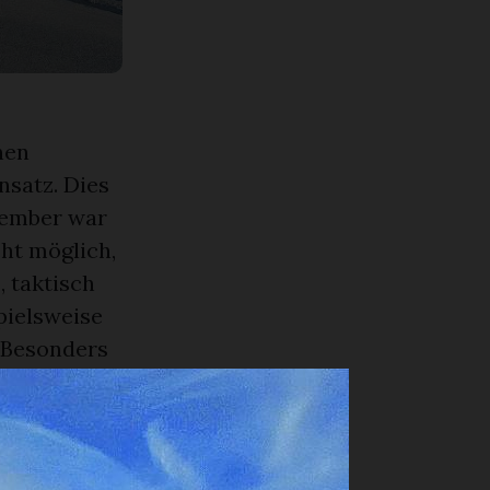
nen
nsatz. Dies
vember war
ht möglich,
, taktisch
pielsweise
 Besonders
htouren