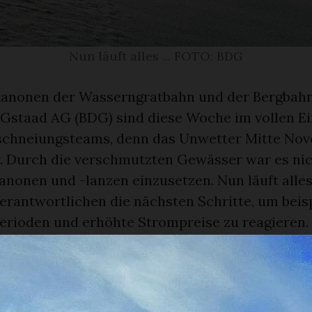
Nun läuft alles ... FOTO: BDG
kanonen der Wasserngratbahn und der Bergbah
 Gstaad AG (BDG) sind diese Woche im vollen Ei
eschneiungsteams, denn das Unwetter Mitte No
. Durch die verschmutzten Gewässer war es nic
nonen und -lanzen einzusetzen. Nun läuft alles
Verantwortlichen die nächsten Schritte, um beis
rioden und erhöhte Strompreise zu reagieren.
eibt eine Herausforderung.
nen laufen nach Unwetterdämpfer auf Hoc