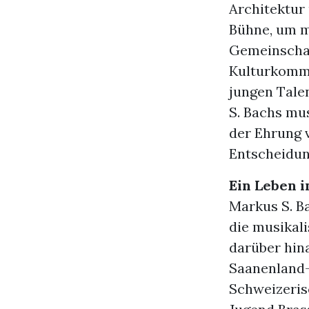
Architektur 
Bühne, um m
Gemeinschaf
Kulturkommi
jungen Tale
S. Bachs mu
der Ehrung 
Entscheidun
Ein Leben 
Markus S. B
die musikal
darüber hin
Saanenland-
Schweizeris