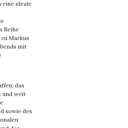
 eine ideale
ie
n Reihe
r zu Markus
Abends mit
e
ffen, das
z und weit
le
d sowie des
ionalen