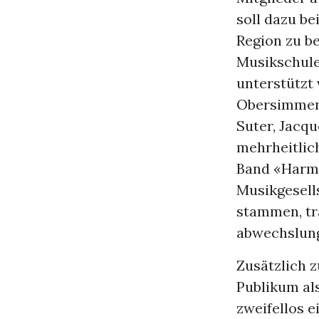
soll dazu be
Region zu b
Musikschule
unterstützt
Obersimmenta
Suter, Jacqu
mehrheitlic
Band «Harmo
Musikgesell
stammen, tra
abwechslung
Zusätzlich 
Publikum al
zweifellos e