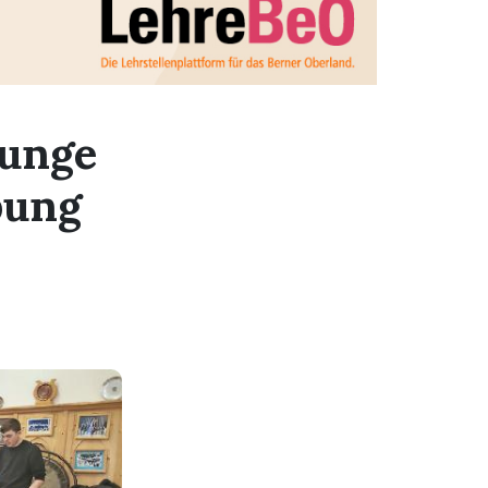
junge
bung