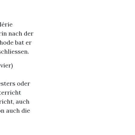
lérie
rin nach der
hode bat er
chliessen.
vier)
esters oder
erricht
icht, auch
on auch die