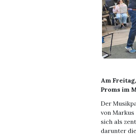
Am Freitag,
Proms im M
Der Musikpa
von Markus 
sich als zen
darunter di