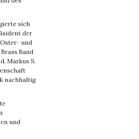
und des
ierte sich
äsident der
 Oster- und
e Brass Band
d. Markus S.
denschaft
k nachhaltig
te
n
den und