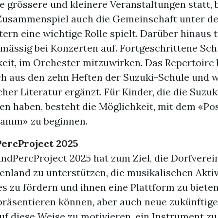
e grössere und kleinere Veranstaltungen statt, 
usammenspiel auch die Gemeinschaft unter de
tern eine wichtige Rolle spielt. Darüber hinaus 
lmässig bei Konzerten auf. Fortgeschrittene Sc
keit, im Orchester mitzuwirken. Das Repertoire 
ch aus den zehn Heften der Suzuki-Schule und w
cher Literatur ergänzt. Für Kinder, die die Suzu
en haben, besteht die Möglichkeit, mit dem «Po
ramm» zu beginnen.
ercProject 2025
ndPercProject 2025 hat zum Ziel, die Dorfverein
nland zu unterstützen, die musikalischen Aktiv
zu fördern und ihnen eine Plattform zu bieten,
präsentieren können, aber auch neue zukünftige
uf diese Weise zu motivieren, ein Instrument zu