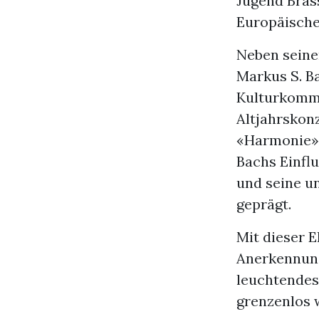
Jugend Bras
Europäische
Neben seine
Markus S. Ba
Kulturkommi
Altjahrskon
«Harmonie» 
Bachs Einflu
und seine u
geprägt.
Mit dieser 
Anerkennung
leuchtendes
grenzenlos 