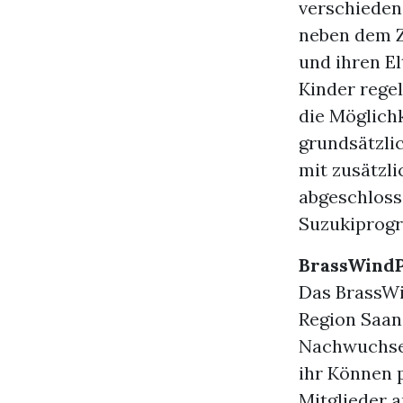
verschieden
neben dem Z
und ihren El
Kinder rege
die Möglich
grundsätzli
mit zusätzli
abgeschloss
Suzukiprog
BrassWindP
Das BrassWi
Region Saane
Nachwuchses 
ihr Können 
Mitglieder a