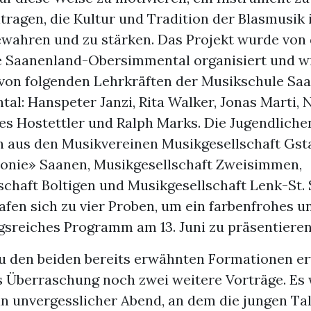
itragen, die Kultur und Tradition der Blasmusik 
ewahren und zu stärken. Das Projekt wurde von
 Saanenland-Obersimmental organisiert und w
 von folgenden Lehrkräften der Musikschule Sa
l: Hanspeter Janzi, Rita Walker, Jonas Marti, 
es Hostettler und Ralph Marks. Die Jugendlichen
h aus den Musikvereinen Musikgesellschaft Gst
nie» Saanen, Musikgesellschaft Zweisimmen,
schaft Boltigen und Musikgesellschaft Lenk-St.
fen sich zu vier Proben, um ein farbenfrohes u
sreiches Programm am 13. Juni zu präsentieren
zu den beiden bereits erwähnten Formationen e
s Überraschung noch zwei weitere Vorträge. Es 
in unvergesslicher Abend, an dem die jungen Tal