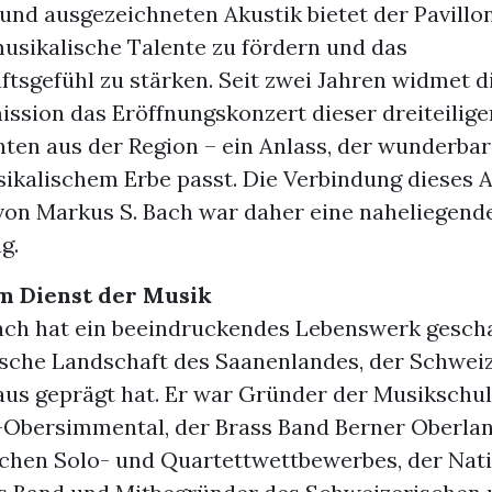
und ausgezeichneten Akustik bietet der Pavillon
usikalische Talente zu fördern und das
tsgefühl zu stärken. Seit zwei Jahren widmet d
ssion das Eröffnungskonzert dieser dreiteilige
nten aus der Region – ein Anlass, der wunderba
sikalischem Erbe passt. Die Verbindung dieses 
von Markus S. Bach war daher eine naheliegend
g.
im Dienst der Musik
ach hat ein beeindruckendes Lebenswerk gescha
ische Landschaft des Saanenlandes, der Schwei
aus geprägt hat. Er war Gründer der Musikschu
Obersimmental, der Brass Band Berner Oberlan
chen Solo- und Quartettwettbewerbes, der Nat