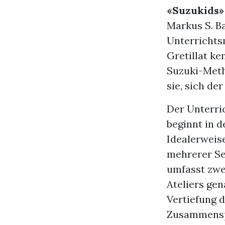
«Suzukids»
Markus S. B
Unterrichtsm
Gretillat k
Suzuki-Meth
sie, sich d
Der Unterric
beginnt in d
Idealerweis
mehrerer Se
umfasst zwe
Ateliers gen
Vertiefung d
Zusammenspi