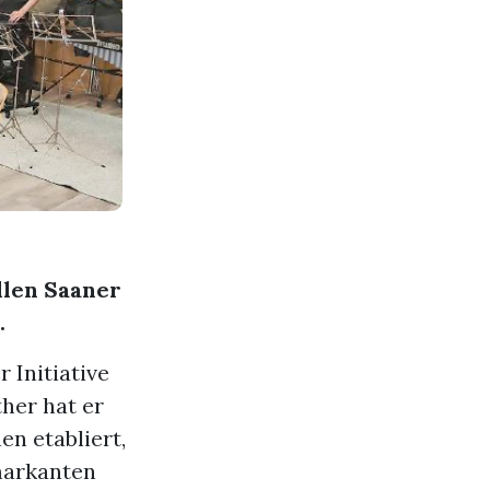
ellen Saaner
.
 Initiative
her hat er
en etabliert,
 markanten