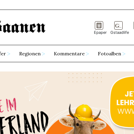
Epaper
Gstaadlife
fer
Regionen
Kommentare
Fotoalben