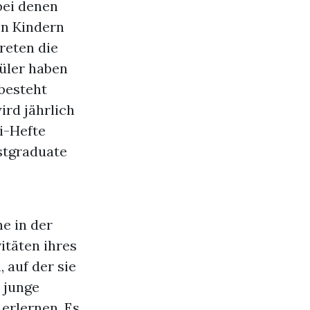
bei denen
n Kindern
treten die
hüler haben
besteht
ird jährlich
ki-Hefte
stgraduate
e in der
itäten ihres
 auf der sie
 junge
 erlernen. Es