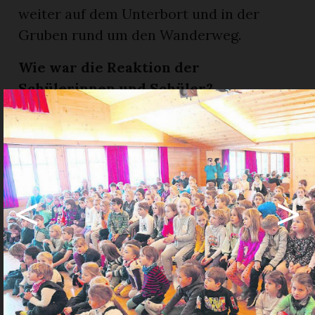
weiter auf dem Unterbort und in der
Gruben rund um den Wanderweg.
Wie war die Reaktion der
Schülerinnen und Schüler?
Ich hatte vor der Preisverleihung nur
Kontakt mit der Schulleiterin von Saanen,
Eva Frautschi, und der
Primarschulleiterin Joanna Havenhand
<
>
von der John-F.-Kennedy-Schule. Sie
waren natürlich begeistert! Die Kinder
zeigten mir ihren Stolz am 1. Dezember,
als sie den Wanderpreis erhielten.
Wie viel Abfall habt ihr insgesamt