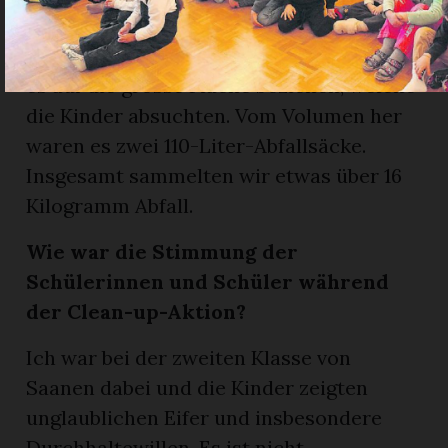
gesammelt?
Zum Glück vergleichbar wenig, wenn wir
es auf die grosse Fläche beziehen, welche
die Kinder absuchten. Vom Volumen her
waren es zwei 110-Liter-Abfallsäcke.
Insgesamt sammelten wir etwas über 16
Kilogramm Abfall.
Wie war die Stimmung der
Schülerinnen und Schüler während
der Clean-up-Aktion?
Ich war bei der zweiten Klasse von
Saanen dabei und die Kinder zeigten
unglaublichen Eifer und insbesondere
Durchhaltewillen. Es ist nicht