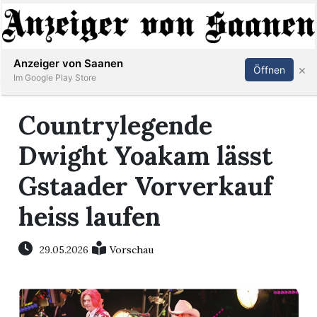
Abonnieren
Anmelden
Anzeiger von Saanen
×
Öffnen
Im Google Play Store
Countrylegende
er
Dwight Yoakam lässt
life
Gstaader Vorverkauf
Events
heiss laufen
letter
29.05.2026
Vorschau
mo
st
rtseite