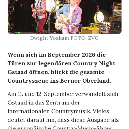
r
Dwight Yoakam FOTO: ZVG
Wenn sich im September 2026 die
Türen zur legendären Country Night
Gstaad öffnen, blickt die gesamte
Countryszene ins Berner Oberland.
Am 11. und 12. September verwandelt sich
nd
Gstaad in das Zentrum der
internationalen Countrymusik. Vieles
deutet darauf hin, dass diese Ausgabe als
die europäische Country-Music-Show