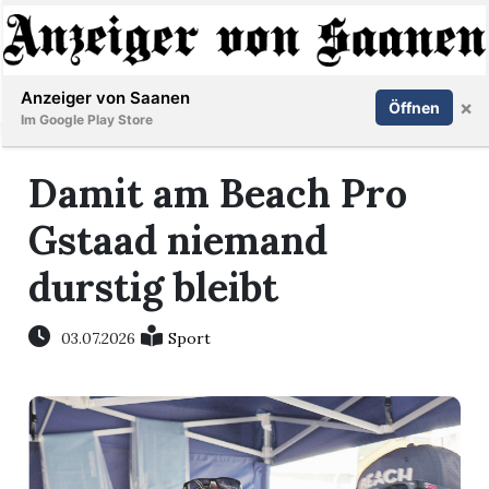
Abonnieren
Anmelden
Anzeiger von Saanen
×
Öffnen
Im Google Play Store
Damit am Beach Pro
er
Gstaad niemand
life
durstig bleibt
Events
03.07.2026
Sport
letter
mo
st
rtseite