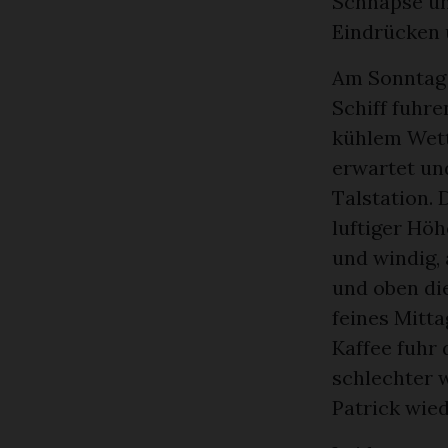
Schnäpse un
Eindrücken 
Am Sonntag 
Schiff fuhr
kühlem Wett
erwartet un
Talstation.
luftiger Höh
und windig,
und oben di
feines Mitt
Kaffee fuhr
schlechter w
Patrick wie