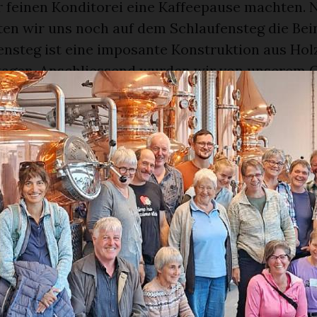
er feinen Konditorei eine Kaffeepause machten.
ten wir uns noch auf dem Schlaufensteg die Bein
ensteg ist eine imposante Konstruktion aus Hol
agen. Anschliessend wurden wir von unserem 
al gefahren, wo uns Martin Holdener etwas über
 Wetterschmöcker erzählte.
 amüsant und lustig, doch wusste man manchmal
hichte erzählt, oder ob es der Wahrheit entspri
 auch mit einem superfeinen Mittagessen verw
ssen gings noch zum Hölloch, ein riesiges Höh
metern. Wir konnten mit einem Führer ca. 600 M
ngehen – mit Helm und Stirnlampe ausgerüstet. 
inen kleinen Apéro und wir verdankten dies mit
ehr eindrücklich, wie das klang! Wieder am Tage
e Zimmer im Hotel in Brunnen zu beziehen. Nach 