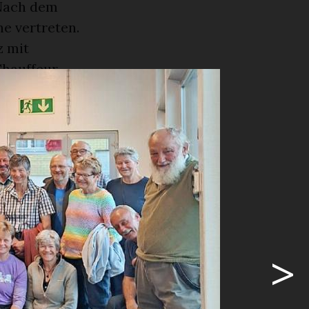
 Nach dem
e vertreten.
z mit
Chauffeur
 die
 nicht, ob
cht. Wir
öhnt. Nach
lensystem
eter in die
In der Höhle
>
 zwei
slicht wurde
einem