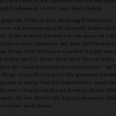
d Liköre fuhren wir zufrieden und voll mit neu
und Erlebnissen wieder zum Hotel zurück.
gings um 9 Uhr zu Fuss Richtung Schiffstation.
en wir von Brunnen nach Beckenried, leider mit 
er. In Beckenried wurden wir von unserem Car
d fuhren nach Emmeten, mit dem Ziel Niederba
 Das kleine Acht-Personen-Gondeli brachte uns i
e sicher auf 1575 Meter über Meer. Es war leider
 aber die Aussicht trotzdem wunderschön – im T
e Berge weiss überzuckert. Wir genossen wieder
agessen in einem Saal mit wunderbarer Aussich
 die erste Gruppe wieder nach unten, da das We
urde. Als wir alle bei der Talstation waren, cha
der sicher nach Hause.