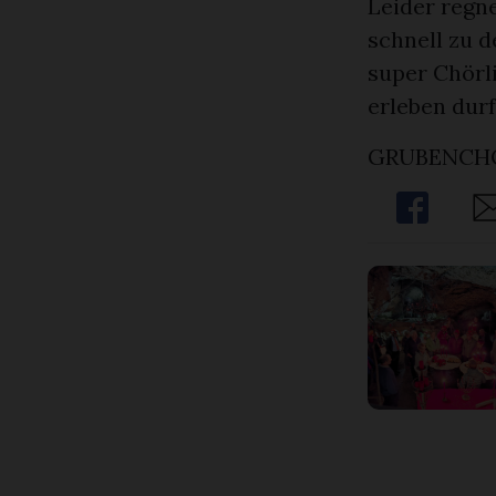
Leider regne
schnell zu d
super Chörli
erleben durf
GRUBENCHÖ
Share
Sh