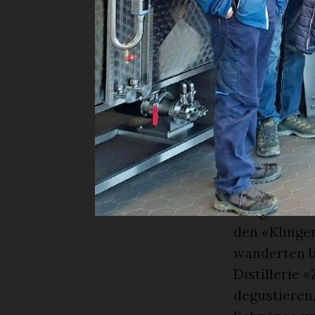
feinem Nach
Am Samstag 
Car Richtung
spezielle St
oben ging, a
gleicht das 
Wege – eigen
viel Wind, s
Einige mach
den «Klinge
wanderten b
Distillerie 
degustieren