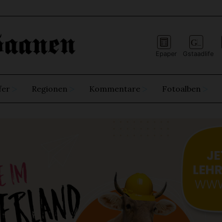
Epaper
Gstaadlife
fer
Regionen
Kommentare
Fotoalben