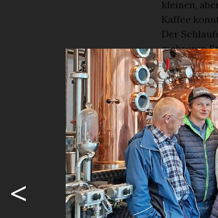
kleinen, ab
Kaffee konn
Der Schlauf
mehreren Et
ins Muotath
Muotathaler
Es war sehr
er eine Gesc
wurden dort
dem Mittage
von 211 Kilo
Höhle hinei
<
gabs noch e
Liedern – s
es Zeit, di