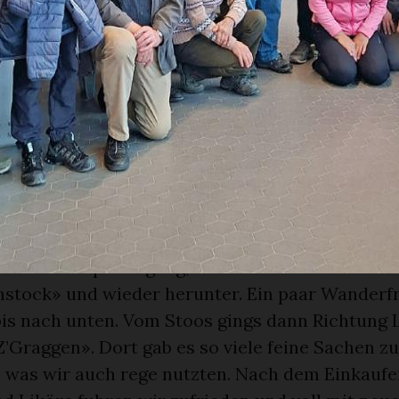
tessen und einigen Liedern liessen wir den Tag
fuhren wir nach einem reichhaltigen Frühstüc
 Stoos-Talstation. Anschliessend stiegen wir in
andseilbahn. Es war sehr eindrücklich, wie schne
ber man merkte überhaupt nicht, wie steil es ist
so extrem gut aus. Oben auf dem Stoos trennten
tlich war das Ziel «Frohnalpstock» aber leider 
odass die oberste Sesselbahnsektion nicht fahre
ten einen Spaziergang, andere fuhren mit dem S
nstock» und wieder herunter. Ein paar Wanderf
is nach unten. Vom Stoos gings dann Richtung 
«Z’Graggen». Dort gab es so viele feine Sachen zu
, was wir auch rege nutzten. Nach dem Einkaufe