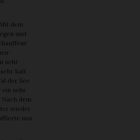
en
 Mit dem
Regen und
chauffeur
uen-
n sehr
 sehr kalt
al der See
 ein sehr
t. Nach dem
tter wieder
uffierte uns