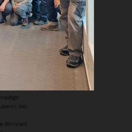
 ausklingen.
k mit dem
 die sehr
ll es nach
, die Bahn
 uns die
hatte es zu
n konnte.
essel auf
reudige
Lauerz zur
n diverser