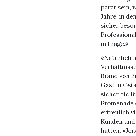
parat sein,
Jahre, in de
sicher beso
Professiona
in Frage.»
«Natürlich 
Verhältnisse
Brand von B
Gast in Gst
sicher die B
Promenade e
erfreulich v
Kunden und 
hatten. «Jen