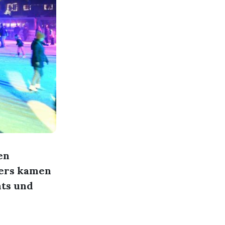
en
ters kamen
nts und