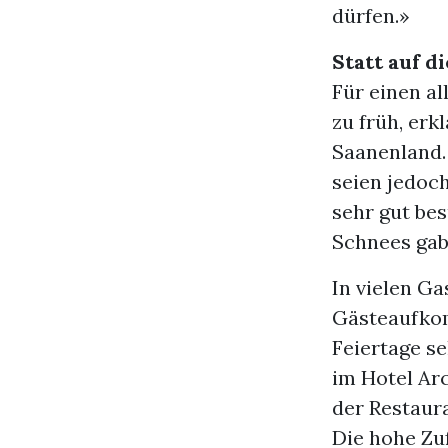
dürfen.»
Statt auf d
Für einen a
zu früh, erk
Saanenland.
seien jedoc
sehr gut bes
Schnees gab
In vielen G
Gästeaufkom
Feiertage se
im Hotel Arc
der Restaura
Die hohe Zuf