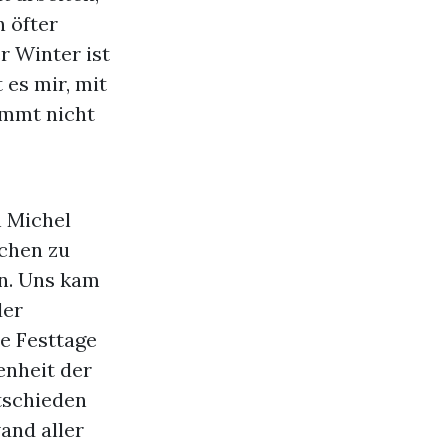
 öfter
r Winter ist
 es mir, mit
ommt nicht
h Michel
chen zu
ln. Uns kam
der
e Festtage
denheit der
tschieden
wand aller