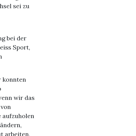
sel sei zu
ng bei der
eiss Sport,
n
r konnten
o
wenn wir das
 von
e aufzuholen
 ändern,
t arbeiten,