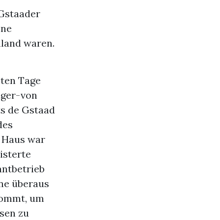
 Gstaader
ene
nland waren.
zten Tage
nger-von
ts de Gstaad
des
r Haus war
isterte
antbetrieb
ine überaus
 kommt, um
sen zu