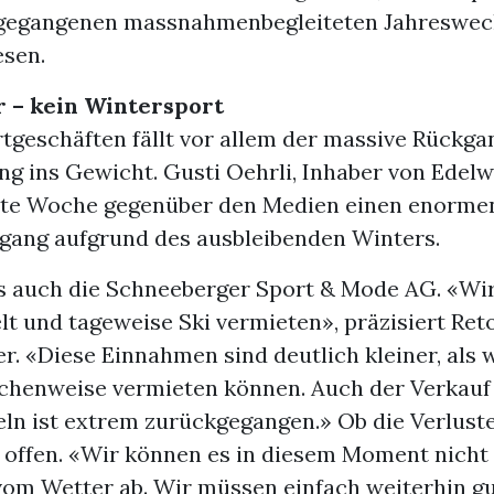
egangenen massnahmenbegleiteten Jahreswech
sen.
r – kein Wintersport
tgeschäften fällt vor allem der massive Rückga
g ins Gewicht. Gusti Oehrli, Inhaber von Edelw
tzte Woche gegenüber den Medien einen enorme
ang aufgrund des ausbleibenden Winters.
es auch die Schneeberger Sport & Mode AG. «Wi
lt und tageweise Ski vermieten», präzisiert Ret
r. «Diese Einnahmen sind deutlich kleiner, als 
chenweise vermieten können. Auch der Verkauf
eln ist extrem zurückgegangen.» Ob die Verlust
e offen. «Wir können es in diesem Moment nicht
vom Wetter ab. Wir müssen einfach weiterhin gu