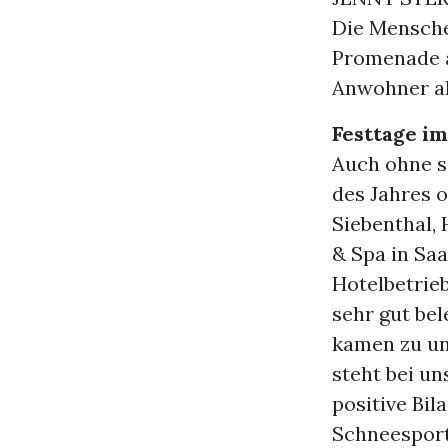
Die Mensche
Promenade a
Anwohner al
Festtage i
Auch ohne so
des Jahres 
Siebenthal,
& Spa in Sa
Hotelbetrie
sehr gut be
kamen zu uns
steht bei un
positive Bi
Schneespor