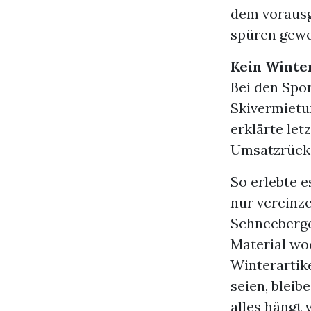
dem vorausg
spüren gewe
Kein Winte
Bei den Spor
Skivermietun
erklärte le
Umsatzrückg
So erlebte 
nur vereinze
Schneeberge
Material wo
Winterartik
seien, bleib
alles hängt 