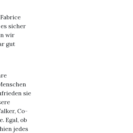
 Fabrice
es sicher
n wir
ar gut
are
e Menschen
frieden sie
sere
alker, Co-
. Egal, ob
hien jedes