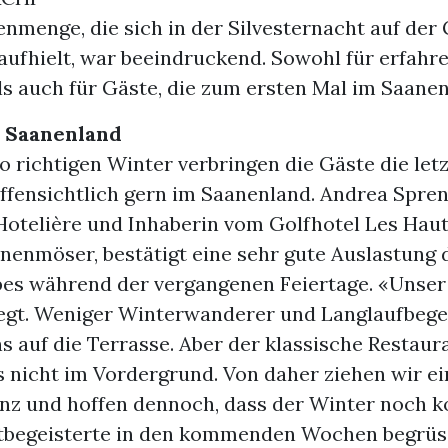
nmenge, die sich in der Silvesternacht auf der
ufhielt, war beeindruckend. Sowohl für erfahr
s auch für Gäste, die zum ersten Mal im Saane
m Saanenland
 richtigen Winter verbringen die Gäste die let
offensichtlich gern im Saanenland. Andrea Spre
 Hotelière und Inhaberin vom Golfhotel Les Hau
anenmöser, bestätigt eine sehr gute Auslastung 
bes während der vergangenen Feiertage. «Unse
legt. Weniger Winterwanderer und Langlaufbege
 auf die Terrasse. Aber der klassische Restaur
s nicht im Vordergrund. Von daher ziehen wir e
lanz und hoffen dennoch, dass der Winter noch
tbegeisterte in den kommenden Wochen begrüs