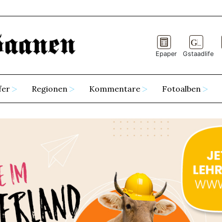
Epaper
Gstaadlife
fer
Regionen
Kommentare
Fotoalben