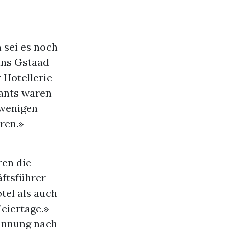
 sei es noch
eins Gstaad
 Hotellerie
rants waren
 wenigen
ren.»
ren die
äftsführer
tel als auch
Feiertage.»
pannung nach