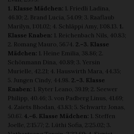
1. Klasse Mädchen:
1. Friedli Ladina,
46.10; 2. Brand Lucia, 54.09; 3. Raaflaub
Marilyn, 1:01.02; 4. Schläppi Amy, 1:08.13.
1.
Klasse Knaben:
1. Reichenbach Nils, 40.83;
2. Romang Mauro, 56.74.
2.–3. Klasse
Mädchen:
1. Heine Emilia, 38.86; 2.
Schönmann Dina, 40.89; 3. Yersin
Murielle, 42.21; 4. Hauswirth Mara, 44.35;
5. Jungen Cindy, 44.98.
2.–3. Klasse
Knaben:
1. Ryter Leano, 39.19; 2. Seewer
Philipp, 40.46; 3. von Padberg Linus, 41.69;
4. Zaiets Bhodan, 43.83; 5. Schwartz Jonas,
50.67.
4.–6. Klasse Mädchen:
1. Steffen
Joelle, 2:15.77; 2. Lüthi Sofia, 2:25.02; 3.
Nathartsang Tenzin, 2:32.69; 4. Sigrist