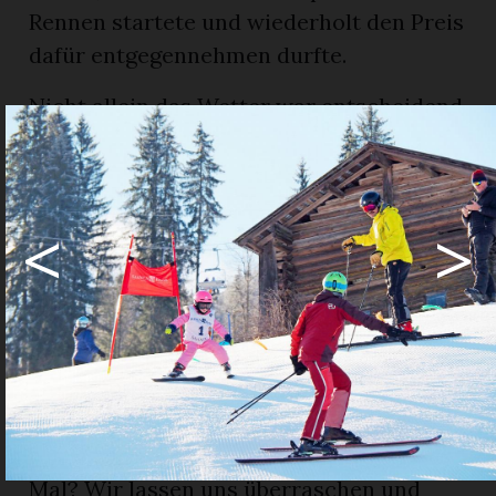
Rennen startete und wiederholt den Preis
dafür entgegennehmen durfte.
Nicht allein das Wetter war entscheidend
für diesen gelungenen Tag. Es sind die
vielen helfenden Hände – Lehrer:innen,
Eltern, Schüler:innen, Skiclub – die jedes
<
>
Jahr wieder grossen Einsatz zeigen. Es
sind die grossen und kleinen Sponsoren,
ohne die es keine Medaille, keine Schoggi
oder kein reichhaltiges Preisbuffet gäbe.
Herzlichen Dank für euren Einsatz!
Ein letztes Mal noch «Zicke-Zacke-Zicke-
Zacke-hoi-hoi-hoi»… wirklich ein letztes
Mal? Wir lassen uns überraschen und