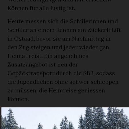
Können für alle lustig ist.
Heute messen sich die Schülerinnen und
Schüler an einem Rennen am Zückerli Lift
in Gstaad, bevor sie am Nachmittag in
den Zug steigen und jeder wieder gen
Heimat reist. Ein angenehmes
Zusatzangebot ist neu der
Gepäcktransport durch die SBB, sodass
die Jugendlichen ohne schwer schleppen
zu müssen, die Heimreise geniessen
können.
KONZEPT BEWÄHRT SICH