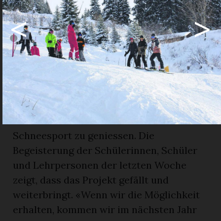
Die Nachfrage nach «Deux im Schnee» ist
<
>
erfreulich gross. In diesem Jahr bieten
Grindelwald und das Saanenland die
Möglichkeit eines zweisprachigen
Schneesportlagers. Vor acht Jahren
kamen im Rahmen eines Pilotprojektes
die ersten Schülerinnen und Schüler ins
Saanenland, um hier im
deutschfranzösischen Austausch den
Schneesport zu geniessen. Die
Begeisterung der Schülerinnen, Schüler
und Lehrpersonen der letzten Woche
zeigt, dass das Projekt gefällt und
weiterbringt. «Wenn wir die Möglichkeit
erhalten, kommen wir im nächsten Jahr