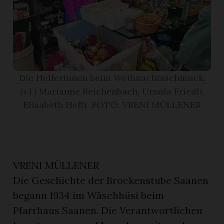
r
Die Helferinnen beim Weihnachtsschmuck:
(v.l.) Marianne Reichenbach, Ursula Friedli,
Elisabeth Hefti. FOTO: VRENI MÜLLENER
VRENI MÜLLENER
nd
Die Geschichte der Brockenstube Saanen
begann 1934 im Wäschhüsi beim
Pfarrhaus Saanen. Die Verantwortlichen