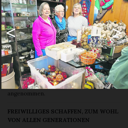
erhaschen hie und da ein Schnäppchen.
Seit Jahren setzt sich Sonja Kübli für die
<
>
Brockenstube des Frauenvereins ein. Es
fasziniert sie, wie gebrauchte Ware
sinnvoll weiterverwendet wird. Sämtliche
Einsätze des Helferteams werden – wie
alles im Frauenverein – ehrenamtlich
geleistet. Wenn hie und da etwas
Gefälliges günstig zu haben ist, wird das
als kleines «Zückerli» gerne
angenommen.
FREIWILLIGES SCHAFFEN, ZUM WOHL
VON ALLEN GENERATIONEN