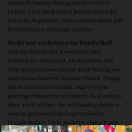
einem Schnäppchen gesucht werden.
Leider wird auch vieles heimlich bei der
Baracke deponiert, vieles davon muss mit
Kostenfolgen entsorgt werden.
Nicht nur einheimische Kundschaft
Das Spektrum der Kundinnen und
Kunden ist sehr breit, sie kommen aus
dem ganzen Saanenland, auch häufig aus
dem benachbarten Kanton Waadt. Einige
der Kunden sind darauf angewiesen,
günstig einkaufen zu können. Es kommen
aber auch solche, die nachhaltig denken
und an gebrauchten Gegenständen
Freude haben. Viele stöbern einfach nur
in den angebotenen Waren und