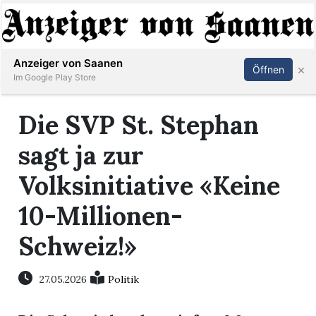
Abonnieren
Anmelden
Anzeiger von Saanen
×
Öffnen
Im Google Play Store
Die SVP St. Stephan
er
sagt ja zur
life
Volksinitiative «Keine
Events
10-Millionen-
letter
Schweiz!»
mo
27.05.2026
Politik
st
rtseite