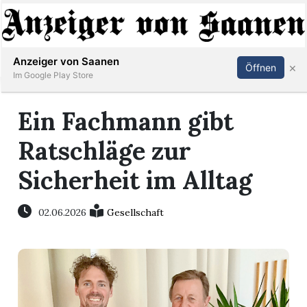
Abonnieren
Anmelden
Anzeiger von Saanen
×
Öffnen
Im Google Play Store
Ein Fachmann gibt
er
Ratschläge zur
life
Sicherheit im Alltag
Events
02.06.2026
Gesellschaft
letter
mo
st
rtseite