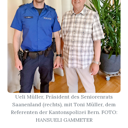
r
Ueli Müller, Präsident des Seniorenrats
nd
Saanenland (rechts), mit Toni Müller, dem
Referenten der Kantonspolizei Bern. FOTO:
HANSUELI GAMMETER