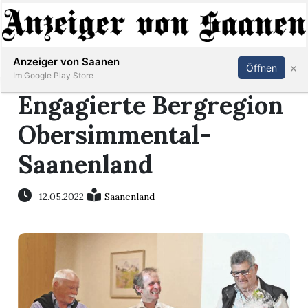
Abonnieren
Anmelden
Anzeiger von Saanen
×
Öffnen
Im Google Play Store
Engagierte Bergregion
Obersimmental-
er
Saanenland
life
12.05.2022
Saanenland
Events
letter
mo
st
rtseite