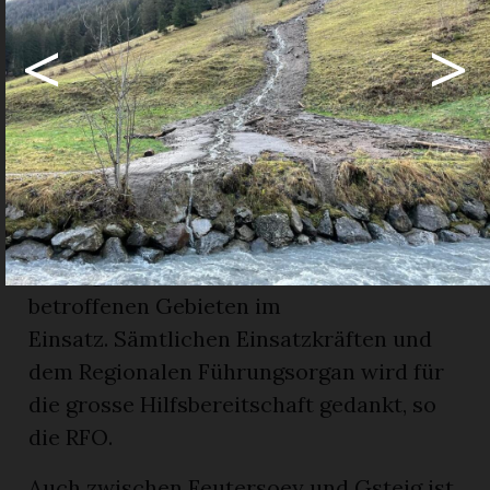
befahrbar.
<
>
Die Feuerwehr wurde ab 8 Uhr
aufgeboten und stehe immer noch im
Einsatz. Ebenso wurde der Zivilschutz
und das Regionale Führungsorgan (RFO)
ab 21.30 Uhr in den Einsatz berufen.
Sämtliche Einsatzkräfte würden laufend
die Lage beurteilen und stünden in den
betroffenen Gebieten im
Einsatz. Sämtlichen Einsatzkräften und
dem Regionalen Führungsorgan wird für
die grosse Hilfsbereitschaft gedankt, so
die RFO.
Auch zwischen Feutersoey und Gsteig ist