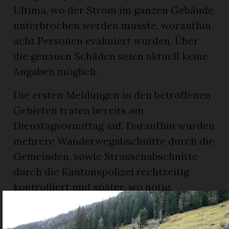
Ultima, wo der Strom im ganzen Gebäude
unterbrochen werden musste, woraufhin
acht Personen evakuiert wurden. Über
die genauen Schäden seien aktuell keine
Angaben möglich.
Die ersten Meldungen in den betroffenen
Gebieten traten bereits am
Dienstagvormittag auf. Daraufhin wurden
mehrere Wanderwegabschnitte durch die
Gemeinden, sowie Strassenabschnitte
durch die Kantonspolizei rechtzeitig
kontrolliert und später, wo nötig,
gesperrt, so die RFO.
Inzwischen ist die Oeyetlistrasse wieder