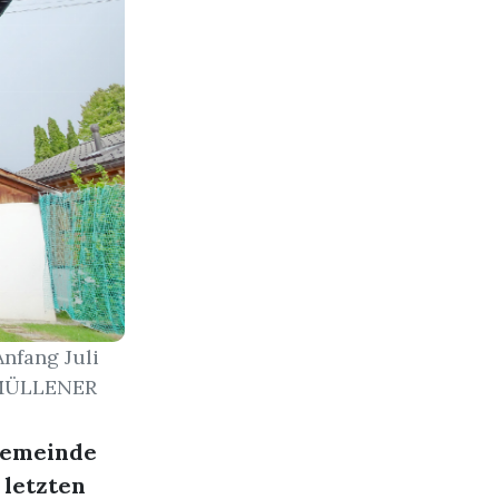
nfang Juli
I MÜLLENER
 Gemeinde
 letzten