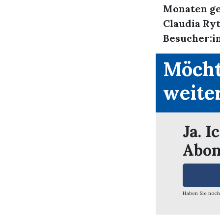
Monaten ge
Claudia Ry
Besucher:in
Möcht
weite
Ja. I
Abon
Haben Sie noch