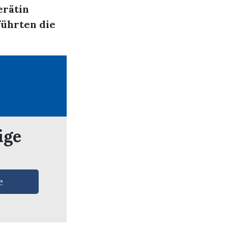
erätin
führten die
ige
e