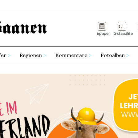
Epaper
Gstaadlife
fer
Regionen
Kommentare
Fotoalben