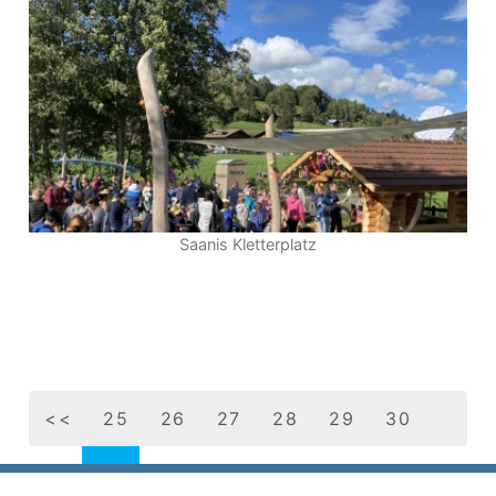
Saanis Kletterplatz
<<
25
26
27
28
29
30
31
32
33
34
35
36
37