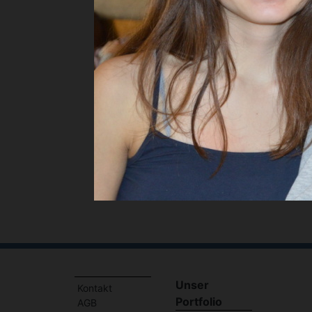
Und wieder 
deutsch spr
Share
Sh
Unser
Kontakt
Portfolio
AGB