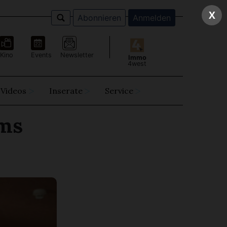
X
Abonnieren
Anmelden
Kino
Events
Newsletter
Immo
4west
Videos
Inserate
Service
ems