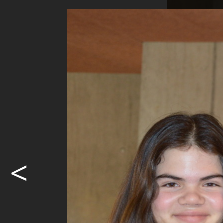
<
Dania, Gioia
fanden die 