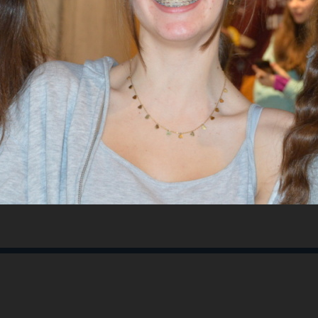
bringt das Projekt «Deux im Schnee» französis
echende Schülerinnen und Schüler im Schnee 
are