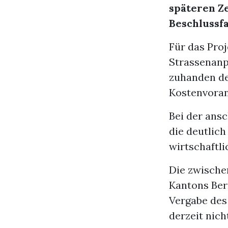
späteren Z
Beschlussf
Für das Pro
Strassenanp
zuhanden de
Kostenvoran
Bei der ans
die deutlich
wirtschaftli
Die zwische
Kantons Ber
Vergabe des
derzeit nich