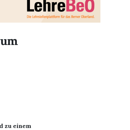
zum
r
d zu einem