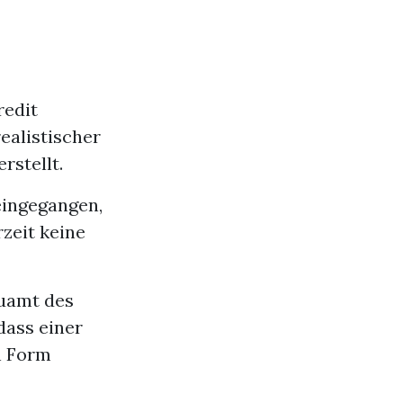
redit
ealistischer
rstellt.
eingegangen,
rzeit keine
auamt des
dass einer
n Form