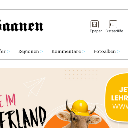
Epaper
Gstaadlife
fer
Regionen
Kommentare
Fotoalben