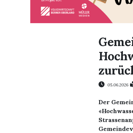
Gemei
Hochw
zurüc
05.06.2026
Der Gemein
«Hochwasse
Strassenan
Gemeindeve