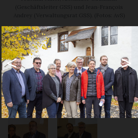
(Geschäftsleiter GSS) und Jean-François
Andrey (Verwaltungsrat GSS). (Fotos: AvS)
«Gravierende Fehler», «unzulässige
Schlussfolgerungen»: Dies das Fazit der
Gesundheit Simme Saane AG (GSS) über
<
>
das von der Gemeinde Gsteig in Auftrag
gegebene Gutachten. Die
Gemeindevorstehenden missbilligen das
Verhalten des Gsteiger Gemeinderats.
Share
Share