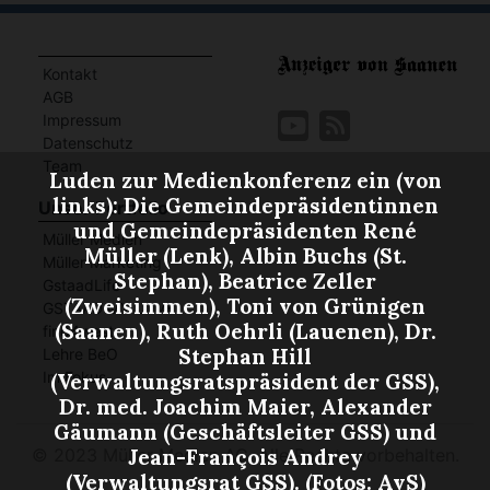
Kontakt
AGB
Impressum
Datenschutz
Team
Luden zur Medienkonferenz ein (von
links): Die Gemeindepräsidentinnen
Unser Portfolio
und Gemeindepräsidenten René
Müller Medien
Müller (Lenk), Albin Buchs (St.
Müller Marketing
Stephan), Beatrice Zeller
GstaadLife
(Zweisimmen), Toni von Grünigen
GSTAAD MY LOVE
(Saanen), Ruth Oehrli (Lauenen), Dr.
find4west
Stephan Hill
Lehre BeO
Im Fokus
(Verwaltungsratspräsident der GSS),
Dr. med. Joachim Maier, Alexander
Gäumann (Geschäftsleiter GSS) und
Jean-François Andrey
©
2023 Müller Medien AG. Alle Rechte vorbehalten.
(Verwaltungsrat GSS). (Fotos: AvS)