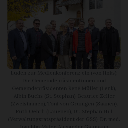
r
Luden zur Medienkonferenz ein (von links):
Die Gemeindepräsidentinnen und
Gemeindepräsidenten René Müller (Lenk),
Albin Buchs (St. Stephan), Beatrice Zeller
nd
(Zweisimmen), Toni von Grünigen (Saanen),
Ruth Oehrli (Lauenen), Dr. Stephan Hill
(Verwaltungsratspräsident der GSS), Dr. med.
Joachim Maier, Alexander Gäumann