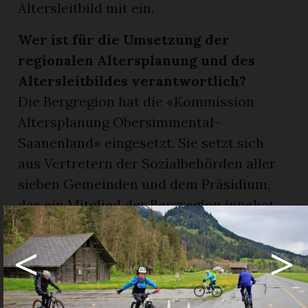
Altersleitbild mit ein.
Wer ist für die Umsetzung der
regionalen Altersplanung und des
Altersleitbildes verantwortlich?
Die Bergregion hat die «Kommission
Altersplanung Obersimmental–
Saanenland» eingesetzt. Sie setzt sich
aus Vertretern der Sozialbehörden aller
sieben Gemeinden und dem Präsidium,
das ein Mitglied der Bergregion innehat,
zusammen. Die Kommission ist
<
>
verantwortlich für die Koordination der
Massnahmen im Bereich der
Altersplanung. «Jede Gemeinde ist jedoch
frei, ihre eigenen Schwerpunkte