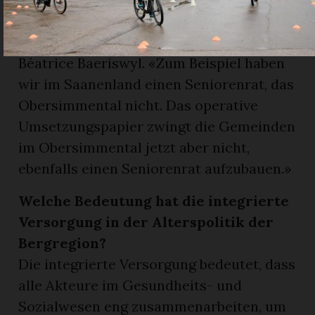
umzusetzen und die Massnahmen an die
lokalen Bedürfnisse anzupassen», betont
Béatrice Baeriswyl. «Zum Beispiel haben
wir im Saanenland einen Seniorenrat, das
Obersimmental nicht. Das operative
Umsetzungspapier zwingt die Gemeinden
im Obersimmental jetzt aber nicht,
ebenfalls einen Seniorenrat aufzubauen.»
Welche Bedeutung hat die integrierte
Versorgung in der Alterspolitik der
Bergregion?
Die integrierte Versorgung bedeutet, dass
alle Akteure im Gesundheits- und
Sozialwesen eng zusammenarbeiten, um