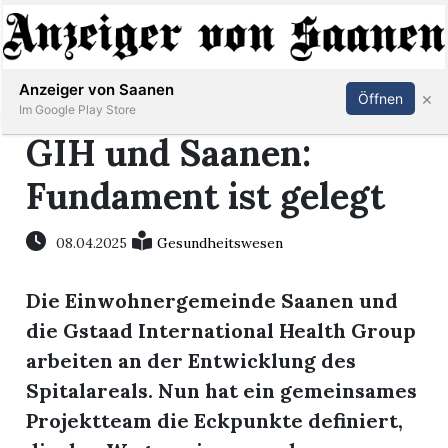
Abonnieren
Anmelden
Anzeiger von Saanen
×
Öffnen
Im Google Play Store
GIH und Saanen:
Fundament ist gelegt
er
life
08.04.2025
Gesundheitswesen
Events
Die Einwohnergemeinde Saanen und
die Gstaad International Health Group
letter
arbeiten an der Entwicklung des
mo
Spitalareals. Nun hat ein gemeinsames
st
Projektteam die Eckpunkte definiert,
rtseite