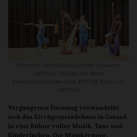
r
Eleonora Savini(links),Estelle Costanzo
undTéné Ouelgo mit ihren
jeweiligenInstrumenten. FOTOS: PAULA H.
MITTAG
nd
Vergangenen Dienstag verwandelte
sich das Kirchgemeindehaus in Gstaad
in eine Bühne voller Musik, Tanz und
Kinderlachen. Die Musikgruppe,