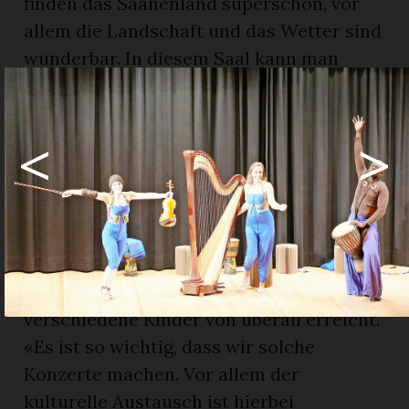
finden das Saanenland superschön, vor
allem die Landschaft und das Wetter sind
wunderbar. In diesem Saal kann man
auch gut auftreten, das ist sehr
angenehm», begeisterte sich Estelle
<
>
Costanzo.
Kultureller Austausch
Neben den Kinderkonzerten macht Frau
Costanzo auch noch mehrere
Vermittlungsprojekte. Dabei sei für sie
das Wichtigste, dass «Barkabach» viele
verschiedene Kinder von überall erreicht.
«Es ist so wichtig, dass wir solche
Konzerte machen. Vor allem der
kulturelle Austausch ist hierbei