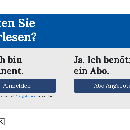
en Sie
rlesen?
ch bin
Ja. Ich benöt
nent.
ein Abo.
Anmelden
Abo Angebot
 kein Konto?
Registrieren
Sie sich hier
are