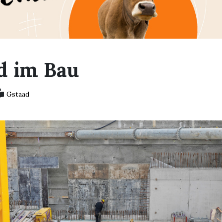
d im Bau
Gstaad