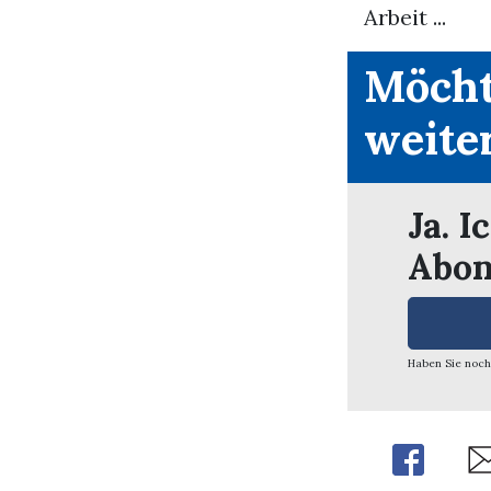
Arbeit ...
Möcht
weite
Ja. I
Abon
Haben Sie noch
Share
Sh