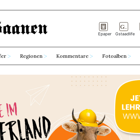
Epaper
Gstaadlife
fer
Regionen
Kommentare
Fotoalben