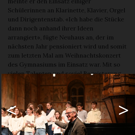
meinte er den Einsatz einiger
Schülerinnen an Klarinette, Klavier, Orgel
und Dirigentenstab. «Ich habe die Stücke
dann noch anhand ihrer Ideen
arrangiert», fügte Neuhaus an, der im
nächsten Jahr pensioniert wird und somit
zum letzten Mal am Weihnachtskonzert
des Gymnasiums im Einsatz war. Mit so
vielen Talenten und soviel Begeisterung
Musik machen zu dürfen, sei wunderbar.
Heute und gestern
<
>
Neben dem «Gloria» und einem
mitreissenden Lied aus dem nicht mehr
ganz neuen Film «Sister Act» stand
modernes Liedgut im Zentrum des