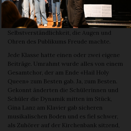
Programms. Rihannas «Snowman» wurde
von einem Quartett intoniert.
Vorgetragen mit einer
Selbstverständlichkeit, die Augen und
Ohren des Publikums Freude machte.
Jede Klasse hatte einen oder zwei eigene
Beiträge. Umrahmt wurde alles von einem
Gesamtchor, der am Ende «Hail Holy
Queen» zum Besten gab. Ja, zum Besten.
Gekonnt änderten die Schülerinnen und
Schüler die Dynamik mitten im Stück,
Gina Lanz am Klavier gab sicheren
musikalischen Boden und es fiel schwer,
als Zuhörer auf der Kirchenbank sitzend,