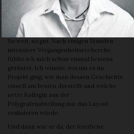
Kleinkind bis zur 18-jährigen jungen Frau.
Liv erzählte mir in einem Interview noch,
was ihr dieses kulturelle Projekt gebracht
hat. Wunderbar!
So weit, so gut. Nach einigen Stunden
intensiver Vergangenheitsrecherche
fühlte ich mich schon einmal bestens
gerüstet. Ich wusste, worum es im
Projekt ging, wie man dessen Geschichte
visuell am besten darstellt und welche
nette Kollegin aus der
Polygrafenabteilung mir das Layout
realisieren würde.
Und dann war er da, der feierliche