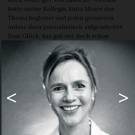
hatte meine Kollegin Anita Moser das
Thema begleitet und jeden grösseren
Anlass dazu journalistisch aufgearbeitet.
Zum Glück, das gab mir doch schon
einmal einen roten Faden. Passend zu den
alten Artikeln wühlte ich mich durch
einen Berg von herzigen Kinder- und
Teeniefotos. Und das beste dabei: Eines
der beteiligten Kinder war Liv Staub, die
<
>
zurzeit bei uns im Betrieb zur Polygrafin
ausgebildet wird. Das gab der
journalistischen Arbeit direkt noch eine
persönliche Note. Auf jedem Foto strahlte
sie mir entgegen: vom zweijährigen