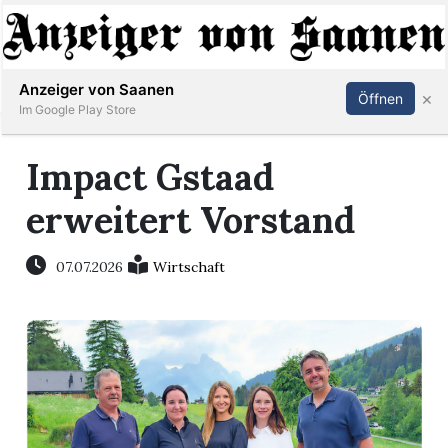
Abonnieren
Anmelden
Anzeiger von Saanen
×
Öffnen
Im Google Play Store
Impact Gstaad
er
erweitert Vorstand
life
07.07.2026
Wirtschaft
Events
letter
mo
st
rtseite