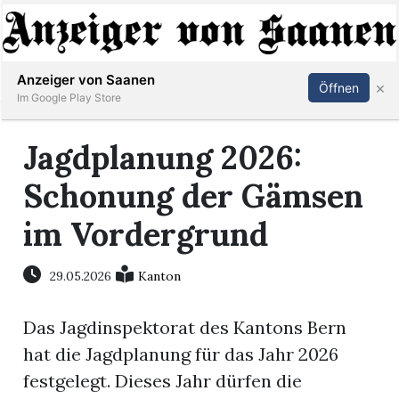
Abonnieren
Anmelden
Anzeiger von Saanen
×
Öffnen
Im Google Play Store
Jagdplanung 2026:
er
Schonung der Gämsen
life
im Vordergrund
Events
29.05.2026
Kanton
letter
Das Jagdinspektorat des Kantons Bern
mo
hat die Jagdplanung für das Jahr 2026
st
festgelegt. Dieses Jahr dürfen die
rtseite