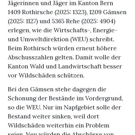
Jägerinnen und Jäger im Kanton Bern
1409 Rothirsche (2025: 1323), 1209 Gämsen
r
(2025: 1127) und 5365 Rehe (2025: 4904)
erlegen, wie die Wirtschafts-, Energie-
und Umweltdirektion (WEU) schreibt.
Beim Rothirsch würden erneut höhere
Abschusszahlen gelten. Damit wolle der
Kanton Wald und Landwirtschaft besser
vor Wildschäden schützen.
Bei den Gämsen stehe dagegen die
Schonung der Bestände im Vordergrund,
nd
so die WEU. Nur im Napfgebiet solle der
Bestand weiter sinken, weil dort
Wildschäden weiterhin ein Problem
seien. Neu würden die Abschüsse von