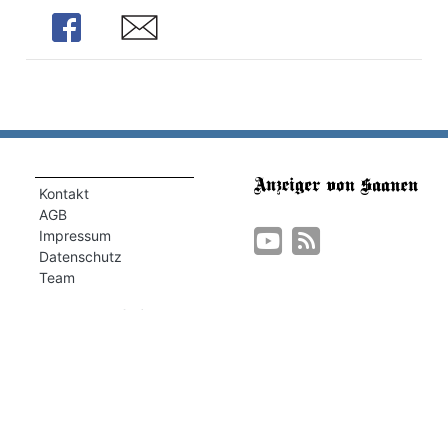
Share
Share
Kontakt
AGB
Impressum
Datenschutz
Team
Unser Portfolio
Müller Medien
Müller Marketing
GSTAAD MY LOVE
GstaadLife
Lehre BeO