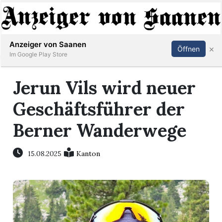
Abonnieren
Anmelden
Anzeiger von Saanen
×
Öffnen
Im Google Play Store
Jerun Vils wird neuer
er
Geschäftsführer der
life
Berner Wanderwege
Events
15.08.2025
Kanton
letter
mo
st
rtseite