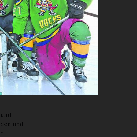
ihren
reude und
iern wohl
 der
taader Eis
nzelne
 Jahren
hen
 und
ielen und
r