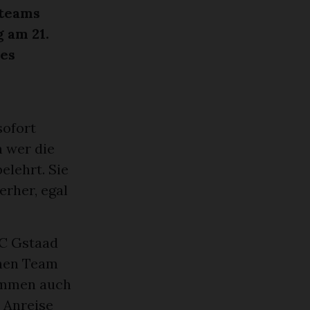
nteams
 am 21.
des
sofort
h wer die
elehrt. Sie
rher, egal
HC Gstaad
chen Team
immen auch
e Anreise