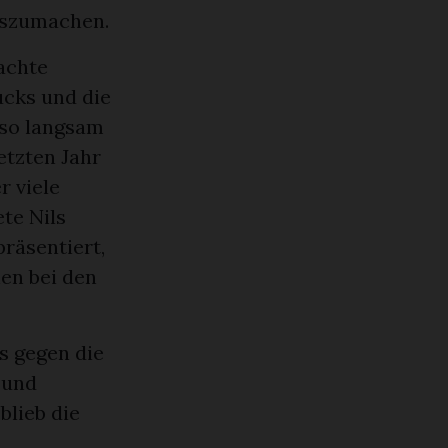
auszumachen.
achte
ucks und die
 so langsam
tzten Jahr
r viele
te Nils
räsentiert,
en bei den
s gegen die
 und
blieb die