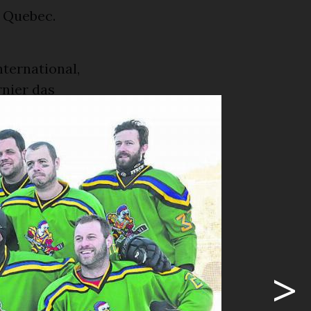
n Quebec.
nternational,
nier das
vor standen
’Oex auf
ind ein Team
imal pro
te Caroline
üngeren
elt haben.»
>
uch den