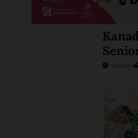
Kanad
Senio
16.01.2024