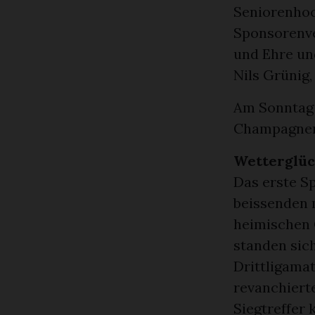
Seniorenhoc
Sponsorenver
und Ehre un
Nils Grünig
Am Sonntag 
Champagner 
Wetterglüc
Das erste S
beissenden 
heimischen
standen sic
Drittligama
revanchiert
Siegtreffer 