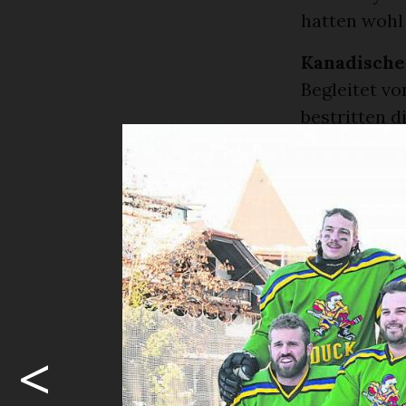
hatten wohl
Kanadische
Begleitet vo
bestritten 
letzte Spiel
sie unter a
dem Eis.
Die Kanadier
aus Amateur
Woche komme
Caron am Spi
Jahren ambit
<
Ihre Gesich