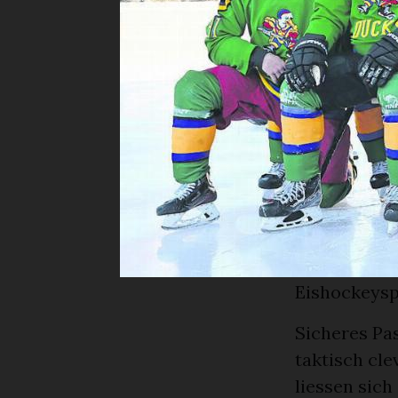
gegnerischen
Matches zeig
Teamgeist. 
mit der Mut
gegnerische
Dieses Team
spielte, hol
Freundschaf
zuvor im Sa
Seniorenhoc
Eishockeyspi
Sicheres Pas
taktisch cle
liessen sich