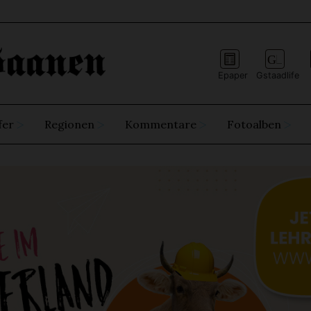
Epaper
Gstaadlife
fer
Regionen
Kommentare
Fotoalben