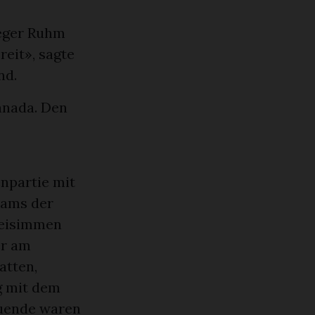
ieger Ruhm
eit», sagte
nd.
anada. Den
npartie mit
eams der
weisimmen
er am
atten,
g mit dem
hauende waren