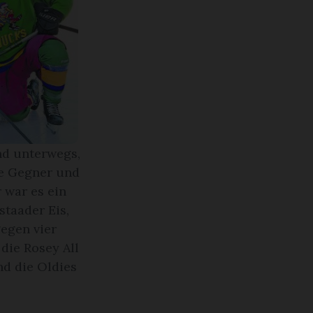
nd unterwegs,
re Gegner und
 war es ein
staader Eis,
gegen vier
die Rosey All
d die Oldies