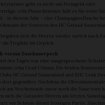
keyturnier geht es nicht um Preisgeld oder
träge. «Als Plauschturnier hält es für seine S
d – in diesem Jahr – eine Champagnerflasche ber
, Obmann der Senioren des HC Gstaad Saanenla
begaben sich die Herren wieder zurück nach K
als Trophäe im Gepäck.
k versus Zuschauerpech
piel des Tages war eine ausgesprochene Schatte
minus zehn Grad Celsius. Die beiden Seniorent
 Clubs HC Gstaad Saanenland und EHC Lenk Z
h dort gegenüber. Nachdem die Obersimmental
tch am Wochenende zuvor noch die Nase vorn h
en sich die Gstaader Herren am letzten Samsta
kurz vor Schluss dieser frostigen Partie. Zusc