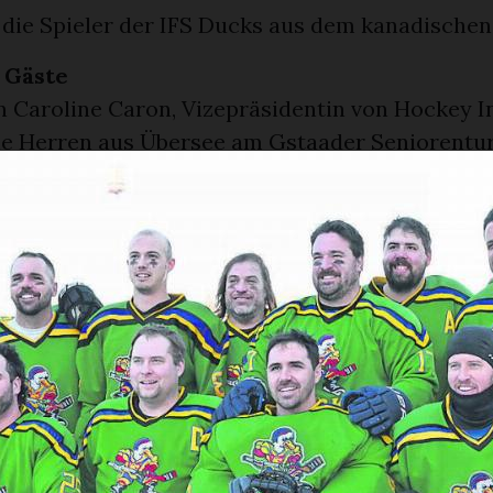
 die Spieler der IFS Ducks aus dem kanadische
 Gäste
n Caroline Caron, Vizepräsidentin von Hockey I
die Herren aus Übersee am Gstaader Seniorentur
 ihrer zehntägigen Eishockeytour in Europa. Zu
nderem in Chamonix (Frankreich) und Château-d
, deren Trikots in frischem Grün leuchteten, s
en, das seit acht Jahren zusammenspielt. «Zwe
n die Herren zum Trainieren aufs Eis», erklär
elfeldrand. «Unter ihnen sind Spieler, die in j
ioniert und in einer der nationalen Ligen gespi
tsbemalung machte sowohl Zuschauenden als a