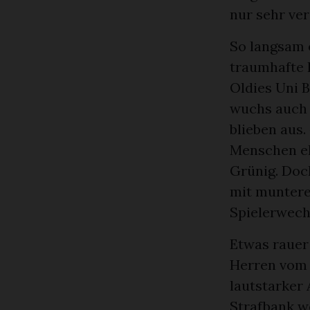
nur sehr ve
So langsam 
traumhafte 
Oldies Uni 
wuchs auch 
blieben aus.
Menschen ehe
Grünig. Doch
mit muntere
Spielerwechs
Etwas rauer
Herren vom 
lautstarker 
Strafbank w