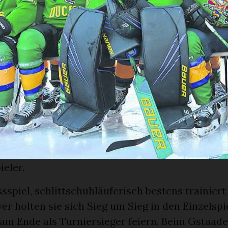
 Teams Eindruck. Doch der Schein trog. In all 
ten sie ein überaus faires Spiel, grosse Spielf
«Die technischen Fähigkeiten werden den Kanad
termilch zugeführt», mutmassten einige Spieler
n Teams, sichtbar beeindruckt.
, das übrigens nicht zum ersten Mal auf dem Gs
te sich am Ende verdient den Turniersieg. Für ei
tsspiele war das kanadische Team schon in den
anenland zu Gast. Die Teilnahme am Gstaader
keyturnier war eine Premiere für die kanadisc
eler.
sspiel, schlittschuhläuferisch bestens trainiert
ver holten sie sich Sieg um Sieg in den Einzelsp
 am Ende als Turniersieger feiern. Beim Gstaade