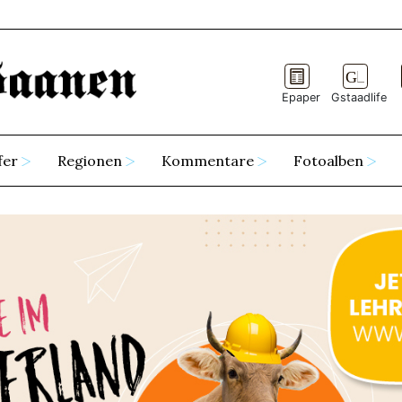
Epaper
Gstaadlife
fer
Regionen
Kommentare
Fotoalben