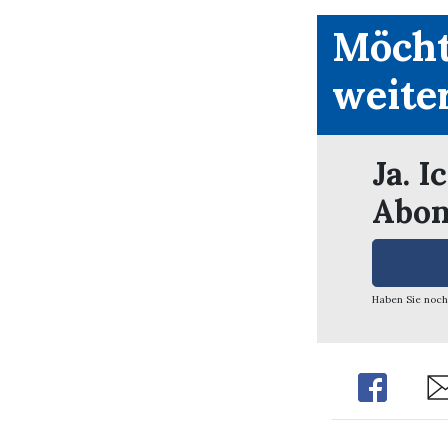
Möcht
weite
Ja. I
Abon
Haben Sie noch
Share
Sh